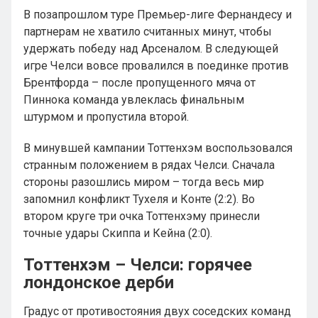
В позапрошлом туре Премьер-лиге Фернандесу и
партнерам не хватило считанных минут, чтобы
удержать победу над Арсеналом. В следующей
игре Челси вовсе провалился в поединке против
Брентфорда – после пропущенного мяча от
Пиннока команда увлеклась финальным
штурмом и пропустила второй.
В минувшей кампании Тоттенхэм воспользовался
странным положением в рядах Челси. Сначала
стороны разошлись миром – тогда весь мир
запомнил конфликт Тухеля и Конте (2:2). Во
втором круге три очка Тоттенхэму принесли
точные удары Скиппа и Кейна (2:0).
Тоттенхэм – Челси: горячее
лондонское дерби
Градус от противостояния двух соседских команд