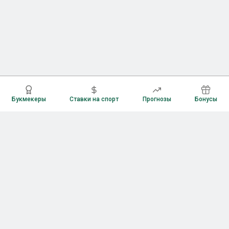
Букмекеры
Ставки на спорт
Прогнозы
Бонусы
Букмекеры
Рейтинг букмекерских контор
Букмекерские конторы России