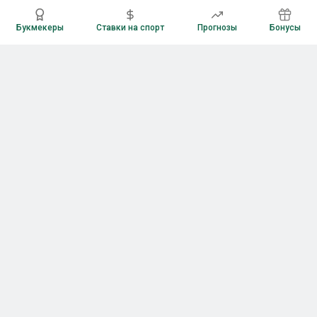
Букмекеры
Ставки на спорт
Прогнозы
Бонусы
Букмекеры
Рейтинг букмекерских контор
Букмекерские конторы России
Букмекеры без верификации
Букмекеры с бонусами
Все приложения букмекеров
Букмекеры с Андроид
Букмекеры с iOS