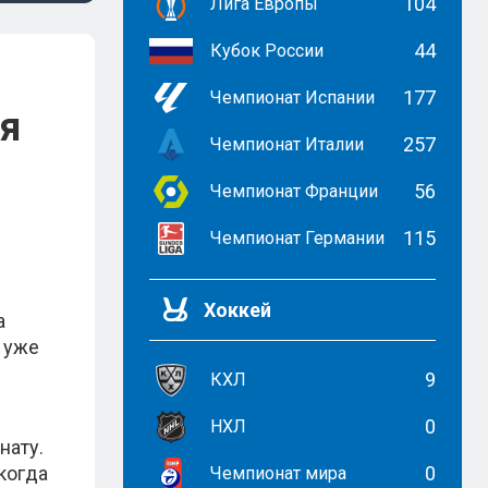
104
Лига Европы
44
Кубок России
177
Чемпионат Испании
ая
257
Чемпионат Италии
56
Чемпионат Франции
115
Чемпионат Германии
Хоккей
а
 уже
9
КХЛ
0
НХЛ
нату.
когда
0
Чемпионат мира