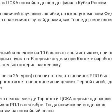
 так ЦСКА спокойно дошел до финала Кубка России.
москвичей случались ошибки, но к концу кампании Фе
в сражениях с аутсайдерами, как Торпедо, свое слов
ный коллектив на 10 баллов от зоны «стыков», при э
нирных пунктов. В первые недели при Клотете наработ
чательно потерял раздевалку.
в за 26 туров) говорит о том, что новичок РПЛ был
Торпедо ждет очередное «очищение» Первой лигой, гд
т.
щего сезона между Торпедо и ЦСКА первые одержали
мках РПЛ в сентябре. Тогда новичок лиги одержал
атам на спокойный сезон.