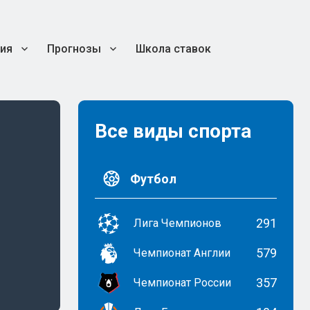
ия
Прогнозы
Школа ставок
Все виды спорта
Футбол
291
Лига Чемпионов
579
Чемпионат Англии
357
Чемпионат России