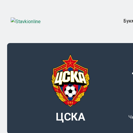
Бук
ЦСКА
Ч