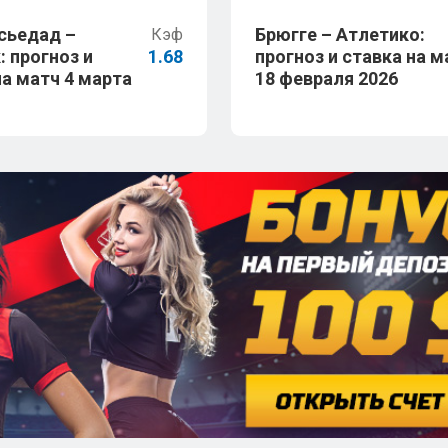
сьедад –
Брюгге – Атлетико:
Кэф
: прогноз и
1.68
прогноз и ставка на м
на матч 4 марта
18 февраля 2026