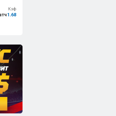
Кэф
атч
1.68