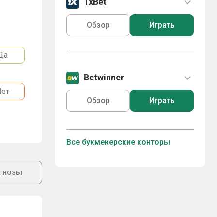
1xBet
Обзор
Играть
Да
Betwinner
Нет
Обзор
Играть
Все букмекерские конторы
гнозы