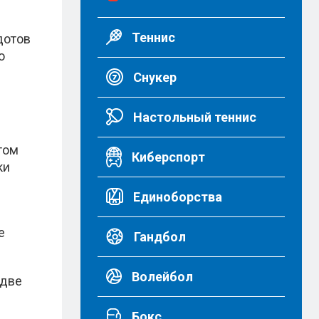
Теннис
дотов
о
Снукер
Настольный теннис
том
Киберспорт
ки
Единоборства
е
Гандбол
Волейбол
 две
Бокс