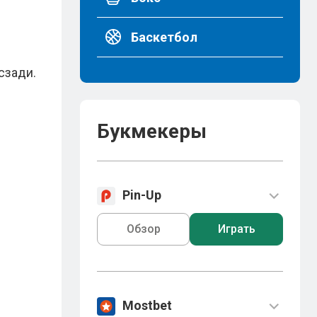
Баскетбол
сзади.
Букмекеры
Pin-Up
Обзор
Играть
Mostbet