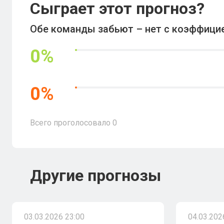
Сыграет этот прогноз?
Обе команды забьют – нет с коэффицие
0
%
0
%
Всего проголосовало
0
Другие прогнозы
03.03.2026 23:00
04.03.202