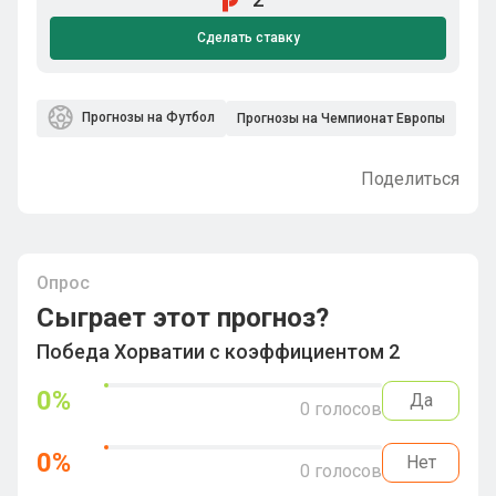
Сделать ставку
Прогнозы на Футбол
Прогнозы на Чемпионат Европы
Поделиться
Опрос
Сыграет этот прогноз?
Победа Хорватии с коэффициентом 2
0
%
Да
0
голосов
0
%
Нет
0
голосов