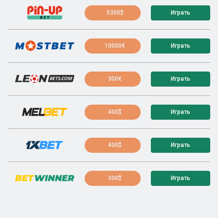
5300$
Играть
10000€
Играть
300€
Играть
400$
Играть
400$
Играть
300$
Играть