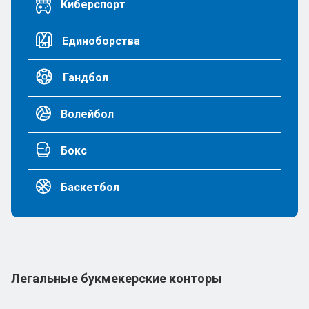
Киберспорт
Единоборства
Гандбол
Волейбол
Бокс
Баскетбол
Легальные букмекерские конторы