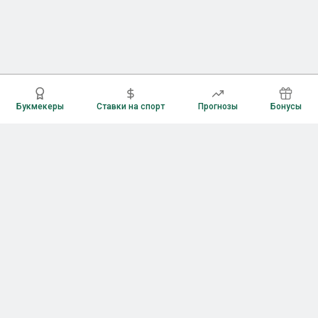
Букмекеры
Ставки на спорт
Прогнозы
Бонусы
Букмекеры
Рейтинг букмекерских контор
Букмекерские конторы России
Букмекеры без верификации
Букмекеры с бонусами