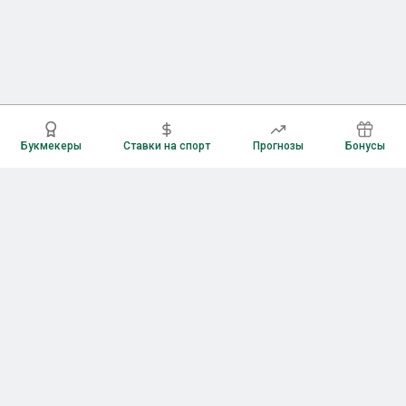
Букмекеры
Ставки на спорт
Прогнозы
Бонусы
Букмекеры
Рейтинг букмекерских контор
Букмекерские конторы России
Букмекеры без верификации