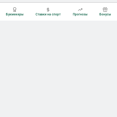
Букмекеры
Ставки на спорт
Прогнозы
Бонусы
Букмекеры
Рейтинг букмекерских контор
Букмекерские конторы России
Букмекеры без верификации
Букмекеры с бонусами
Все приложения букмекеров
Букмекеры с Андроид