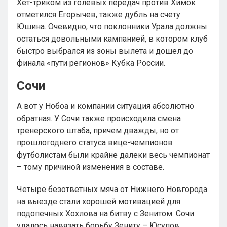
Хет-триком из голевых передач против Химок
отметился Егорычев, также дубль на счету
Юшина. Очевидно, что поклонники Урала должны
остаться довольными кампанией, в котором клуб
быстро выбрался из зоны вылета и дошел до
финала «пути регионов» Кубка России.
Сочи
А вот у Нобоа и компании ситуация абсолютно
обратная. У Сочи также происходила смена
тренерского штаба, причем дважды, но от
прошлогоднего статуса вице-чемпионов
футболистам были крайне далеки весь чемпионат
– тому причиной изменения в составе.
Четыре безответных мяча от Нижнего Новгорода
на выезде стали хорошей мотивацией для
подопечных Хохлова на битву с Зенитом. Сочи
удалось навязать борьбу Зениту – Юсупов