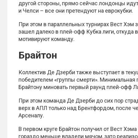
другой стороны, прямо сейчас лондонцы идут
и Челси – все они претендуют на еврокубки.
При этом в параллельных турнирах Вест Хэм 
зашел далеко в плей-офф Кубка лиги, откуда
мотивируют команду.
Брайтон
Коллектив Де Дзерби также выступает в текущ
победителем «группы смерти». Минимальная 
Брайтону миновать первый раунд плей-офф Ли
При этом команда Де Дзерби до сих пор стра
верх в АПЛ только над Брентфордом, после че
Арсеналу.
В первом круге Брайтон получил от Вест Хэ
гораздо меньше владели мячом, зато реализо