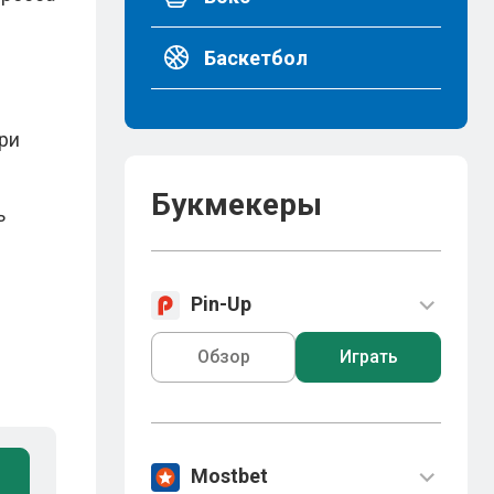
Баскетбол
ри
Букмекеры
ь
Pin-Up
Обзор
Играть
Mostbet