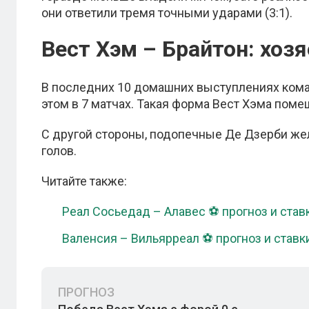
они ответили тремя точными ударами (3:1).
Вест Хэм – Брайтон: хоз
В последних 10 домашних выступлениях кома
этом в 7 матчах. Такая форма Вест Хэма поме
С другой стороны, подопечные Де Дзерби жел
голов.
Читайте также:
Реал Сосьедад – Алавес ⚽ прогноз и ставк
Валенсия – Вильярреал ⚽ прогноз и ставки
ПРОГНОЗ