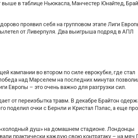
 выше в таблице Ньюкасла, Манчестер Юнайтед, Бра
здорово проявил себя на групповом этапе Лиги Европ
 вылетел от Ливерпуля. Два выигрыша подряд в АПЛ
ей кампании во втором по силе еврокубке, где стал
победа над Марселем на последних минутах позволи
ги Европы – это очень важно для разгрузки сил.
дает от переизбытка травм. В декабре Брайтон одерж
го поделил очки с Бернли и Кристал Пэлас, а еще пр
ма «холодный душ» на домашнем стадионе. Лондонцы
вали практически каждую свою контратаку – на мяч 