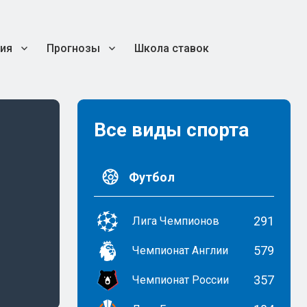
ия
Прогнозы
Школа ставок
Все виды спорта
Футбол
291
Лига Чемпионов
579
Чемпионат Англии
357
Чемпионат России