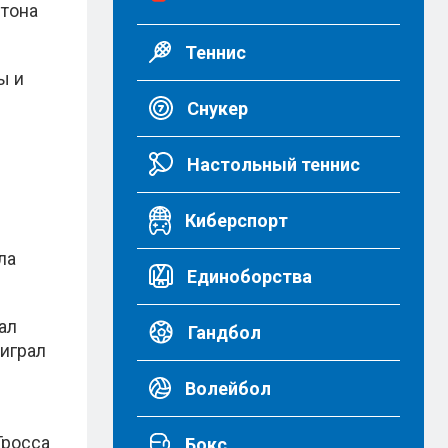
йтона
Теннис
ы и
Снукер
Настольный теннис
Киберспорт
ла
Единоборства
ал
Гандбол
оиграл
Волейбол
Гросса
Бокс