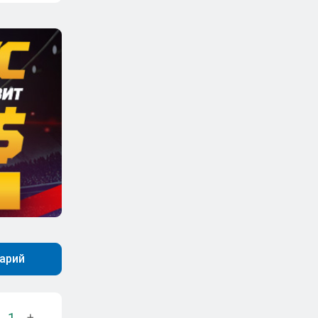
арий
1
+