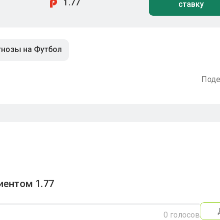
1.77
ставку
нозы на Футбол
Поде
иентом 1.77
0
голосов