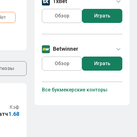
1xBet
Обзор
Играть
Нет
Betwinner
Обзор
Играть
гнозы
Все букмекерские конторы
Кэф
атч
1.68