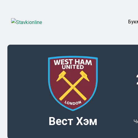
Бук
Вест Хэм
Ч