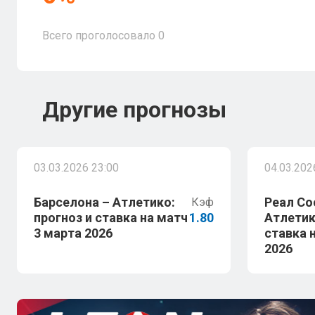
Всего проголосовало
0
Другие прогнозы
03.03.2026 23:00
04.03.202
Барселона – Атлетико:
Реал Со
Кэф
прогноз и ставка на матч
1.80
Атлетик
3 марта 2026
ставка 
2026