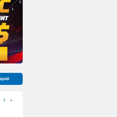
арий
1
+