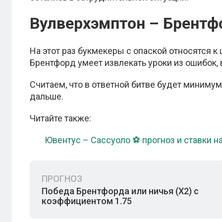
Вулверхэмптон – Брентфо
На этот раз букмекеры с опаской относятся 
Брентфорд умеет извлекать уроки из ошибок, 
Считаем, что в ответной битве будет миниму
дальше.
Читайте также:
Ювентус – Сассуоло ⚽ прогноз и ставки на
ПРОГНОЗ
Победа Брентфорда или ничья (Х2) с
коэффициентом 1.75