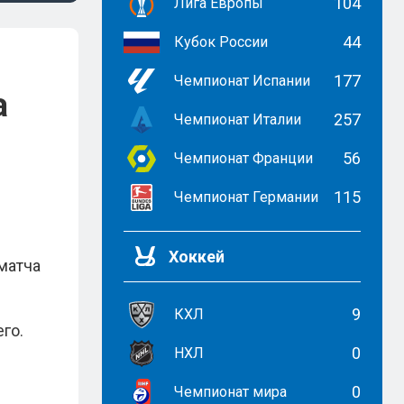
104
Лига Европы
44
Кубок России
177
Чемпионат Испании
а
257
Чемпионат Италии
56
Чемпионат Франции
115
Чемпионат Германии
Хоккей
матча
9
КХЛ
го.
0
НХЛ
0
Чемпионат мира