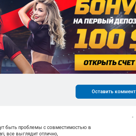
Оставить коммент
-
огут быть проблемы с совместимостью в
ari, все выглядит отлично,