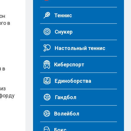
Теннис
он
го в
Снукер
Настольный теннис
Киберспорт
я в
Единоборства
 из
тфорду
Гандбол
Волейбол
Бокс