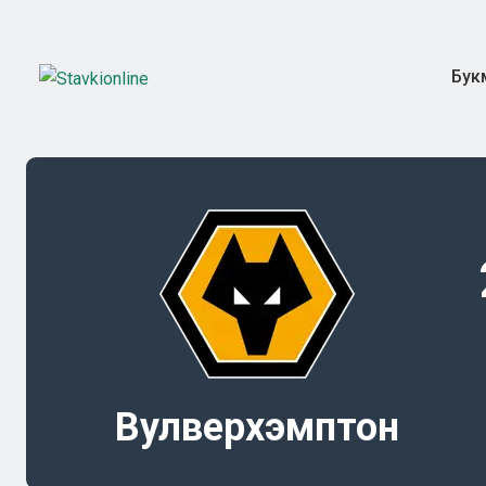
Бук
Вулверхэмптон