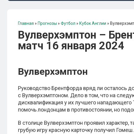
Главная
»
Прогнозы
»
Футбол
»
Кубок Англии
»
Вулверхэмпт
Вулверхэмптон – Брент
матч 16 января 2024
Вулверхэмптон
Руководство Брентфорда вряд ли осталось д
с Вулверхэмптоном. Дело в том, что на след
дисквалификация у их лучшего нападающего Т
помочь лондонцам в противостоянии, но подо
В столице Вулверхэмптон проявил характер, та
грубую игру красную карточку получил Гомеш