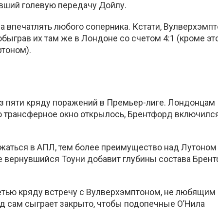
авший голевую передачу Дойлу.
а впечатлять любого соперника. Кстати, Вулверхэмпт
ыграв их там же в Лондоне со счетом 4:1 (кроме это
тоном).
из пяти кряду поражений в Премьер-лиге. Лондонцам
ко трансферное окно открылось, Брентфорд включилс
жаться в АПЛ, тем более преимущество над Лутоном
е вернувшийся Тоуни добавит глубины состава Брен
етью кряду встречу с Вулверхэмптоном, не любящим
д сам сыграет закрыто, чтобы подопечные О’Нила