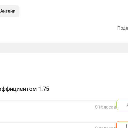
 Англии
Поде
оэффициентом 1.75
0
голосов