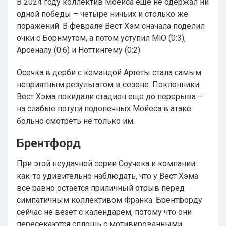
В 2024 году коллектив Моейса еще не одержал ни
одной победы – четыре ничьих и столько же
поражений. В феврале Вест Хэм сначала поделил
очки с Борнмутом, а потом уступил МЮ (0:3),
Арсеналу (0:6) и Ноттингему (0:2).
Осечка в дерби с командой Артеты стала самым
неприятным результатом в сезоне. Поклонники
Вест Хэма покидали стадион еще до перерыва –
на слабые потуги подопечных Мойеса в атаке
больно смотреть не только им.
Брентфорд
При этой неудачной серии Соучека и компании
как-то удивительно наблюдать, что у Вест Хэма
все равно остается приличный отрыв перед
симпатичным коллективом Франка. Брентфорду
сейчас не везет с календарем, потому что они
пересекаются сплошь с мотивированными