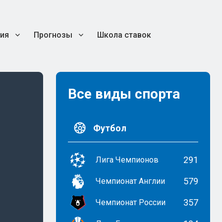
ия
Прогнозы
Школа ставок
Все виды спорта
Футбол
291
Лига Чемпионов
579
Чемпионат Англии
357
Чемпионат России