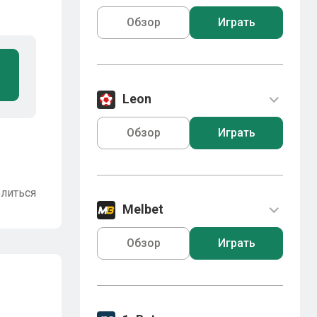
Обзор
Играть
Leon
Обзор
Играть
литься
Melbet
Обзор
Играть