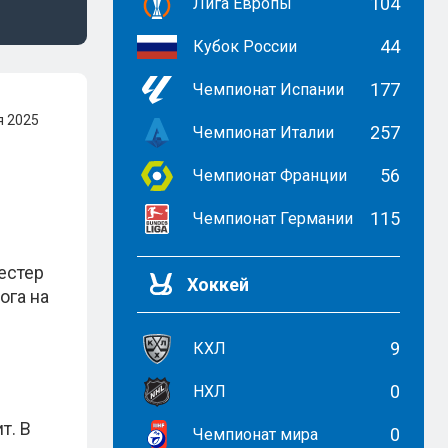
104
Лига Европы
44
Кубок России
177
Чемпионат Испании
я 2025
257
Чемпионат Италии
56
Чемпионат Франции
115
Чемпионат Германии
естер
Хоккей
ога на
9
КХЛ
0
НХЛ
т. В
0
Чемпионат мира