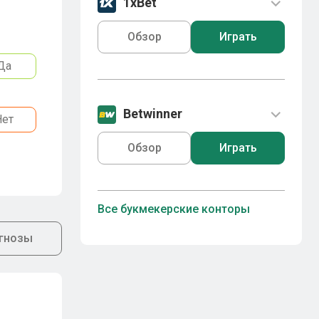
1xBet
Обзор
Играть
Да
Betwinner
Нет
Обзор
Играть
Все букмекерские конторы
гнозы