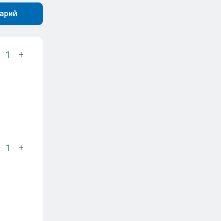
арий
1
+
1
+