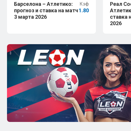
Барселона – Атлетико:
Реал Со
Кэф
прогноз и ставка на матч
1.80
Атлетик
3 марта 2026
ставка 
2026