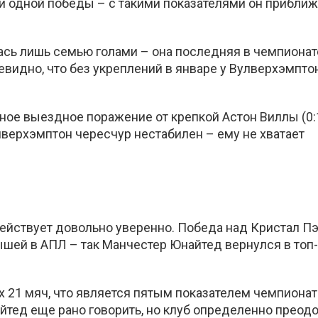
и одной победы – с такими показателями он прибли
ась лишь семью голами – она последняя в чемпионат
чевидно, что без укреплений в январе у Вулверхэмпто
ьное выездное поражение от крепкой Астон Виллы (0:
верхэмптон чересчур нестабилен – ему не хватает
действует довольно уверенно. Победа над Кристал П
ышей в АПЛ – так Манчестер Юнайтед вернулся в топ-7
ах 21 мяч, что является пятым показателем чемпионат
йтед еще рано говорить, но клуб определенно преод