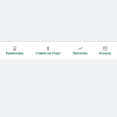
Букмекеры
Ставки на спорт
Прогнозы
Бонусы
Букмекеры
Рейтинг букмекерских контор
Букмекерские конторы России