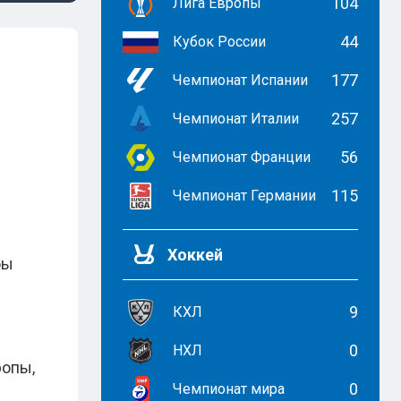
104
Лига Европы
44
Кубок России
177
Чемпионат Испании
257
Чемпионат Италии
56
Чемпионат Франции
115
Чемпионат Германии
Хоккей
бы
9
КХЛ
0
НХЛ
ропы,
0
Чемпионат мира