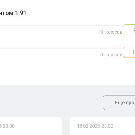
нтом 1.91
0
голосов
0
голосов
Еще про
6 23:00
18.02.2026 23:00