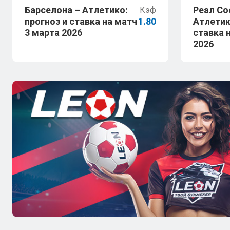
Барселона – Атлетико:
Реал Со
Кэф
прогноз и ставка на матч
1.80
Атлетик
3 марта 2026
ставка 
2026