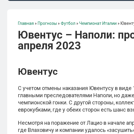
Главная
»
Прогнозы
»
Футбол
»
Чемпионат Италии
»
Ювенту
Ювентус – Наполи: про
апреля 2023
Ювентус
С учетом отмены наказания Ювентусу в виде 
главными преследователями Наполи, но даже 
чемпионской гонки. С другой стороны, коллек
еврокубками, где у обеих сторон есть шанс вз
Несмотря на поражение от Лацио в начале апр
где Влаховичу и компании удалось «засушить»