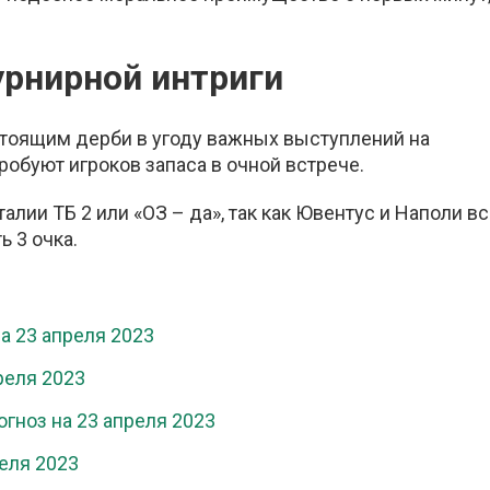
урнирной интриги
тоящим дерби в угоду важных выступлений на
обуют игроков запаса в очной встрече.
алии ТБ 2 или «ОЗ – да», так как Ювентус и Наполи в
ь 3 очка.
а 23 апреля 2023
реля 2023
гноз на 23 апреля 2023
реля 2023