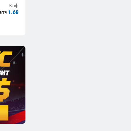
Кэф
атч
1.68