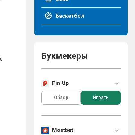
Баскетбол
Букмекеры
се
Pin-Up
Обзор
Играть
Mostbet