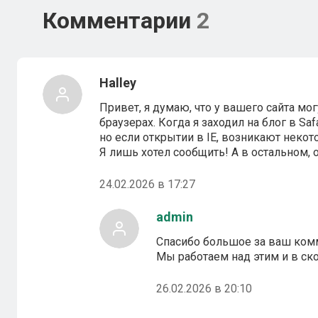
Комментарии
2
Halley
Привет, я думаю, что у вашего сайта м
браузерах. Когда я заходил на блог в Saf
но если открытии в IE, возникают неко
Я лишь хотел сообщить! А в остальном, 
24.02.2026 в 17:27
admin
Спасибо большое за ваш ком
Мы работаем над этим и в с
26.02.2026 в 20:10