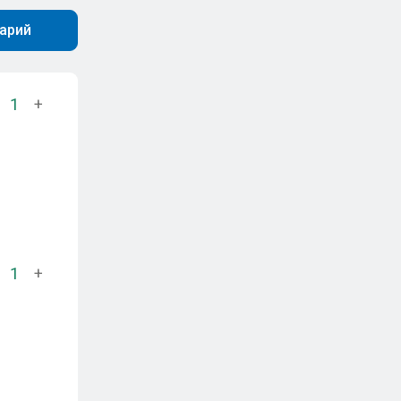
арий
1
+
1
+