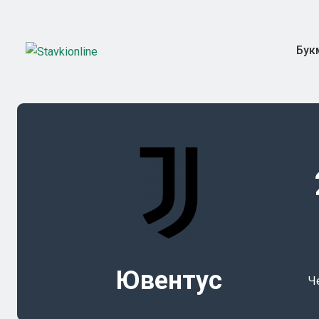
Бук
Ювентус
Ч