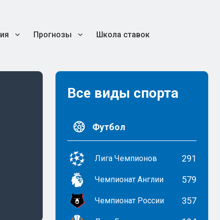
ия
Прогнозы
Школа ставок
Все виды спорта
Футбол
291
Лига Чемпионов
579
Чемпионат Англии
357
Чемпионат России