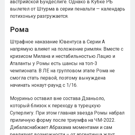
австрийской Бундеслиге. Однако в Кубке РБ
вылетел от Штурма в серии пенальти — календарь
потихоньку разгружается.
Рома
Штрафное наказание Ювентуса в Серии А
напрямую влияет на положение римлян. Вместе с
кризисом Милана и нестабильностью Лацио и
Аталанты у Ромы есть шансы на топ-3
чемпионата. В ЛЕ на групповом этапе Рома не
смогла стать первой, поэтому вынуждена
начинать нокаут-раунд с 1/16.
Моуриньо оставил вне состава Дзаньоло,
который близок к переходу в турецкую
Суперлигу. При этом главная звезда Ромы набрал
приличную форму после триумфа на ЧМ-2022.
Дибаласнабжает Абрахама моментами и сам
реализует возможности – от аргентинца ждут