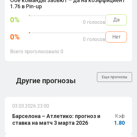
Обе команды забьют – да на коэффициент
1.76 в Pin-up
0
%
Да
0
голосов
0
%
Нет
0
голосов
Всего проголосовало
0
Еще прогнозы
Другие прогнозы
03.03.2026 23:00
Барселона – Атлетико: прогноз и
Кэф
ставка на матч 3 марта 2026
1.80