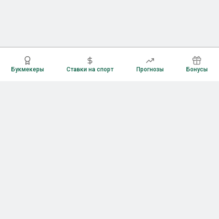
Букмекеры
Ставки на спорт
Прогнозы
Бонусы
Букмекеры
Рейтинг букмекерских контор
Букмекерские конторы России
Букмекеры без верификации
Букмекеры с бонусами