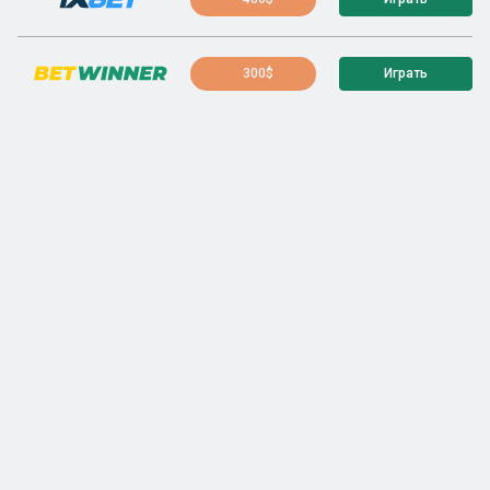
300$
Играть