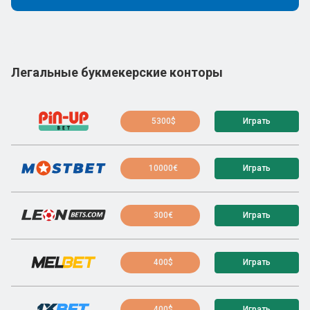
Легальные букмекерские конторы
5300$
Играть
10000€
Играть
300€
Играть
400$
Играть
400$
Играть