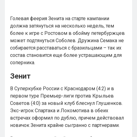
Голевая феерия Зенита на старте кампании
должна затянуться на несколько недель, тем
более к игре с Ростовом в обойму петербуржцев
может подтянуться Соболев. Дружина Семака не
собирается расставаться с бразильцами – так их
состав становится еще более устрашающим для
соперника.
Зенит
В Суперкубке России с Краснодаром (4:2) и в
первом туре Премьер-лиги против Крыльев
Советов (4:0) за новый клуб блеснул Глушенков.
Экс-игрок Спартака и Локомотива в обеих
встречах оформил по дублю, причем действовал
новичок Зенита крайне сыгранно с партнерами.