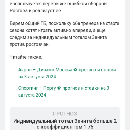
воспользуется первой же ошибкой обороны
Ростова и реализует ее.
Берем общий ТБ, поскольку оба тренера на старте
сезона хотят играть активно впереди, а еще
следим за индивидуальным тоталом Зенита
против ростовчан.
Читайте также:
Акрон – Динамо Москва ⚽ прогноз и ставки
на 3 августа 2024
Спортинг – Порту ⚽ прогноз и ставки на 3
августа 2024
ПРОГНОЗ
Индивидуальный тотал Зенита больше 2
с коэффициентом 1.75