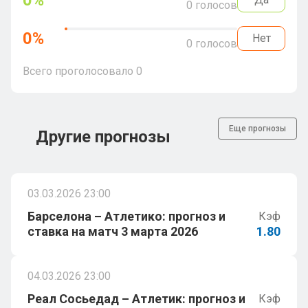
0
%
0
голосов
0
%
Нет
0
голосов
Всего проголосовало
0
Еще прогнозы
Другие прогнозы
03.03.2026 23:00
Барселона – Атлетико: прогноз и
Кэф
ставка на матч 3 марта 2026
1.80
04.03.2026 23:00
Реал Сосьедад – Атлетик: прогноз и
Кэф