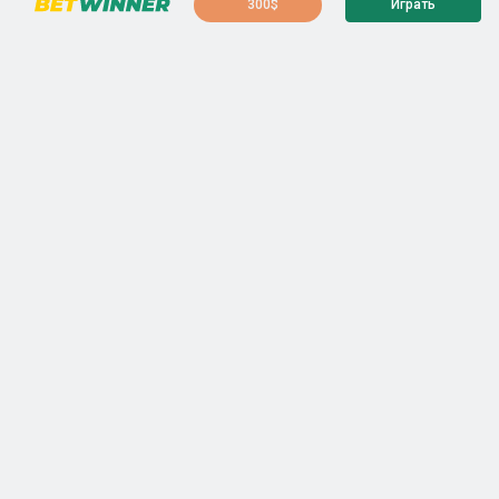
300$
Играть