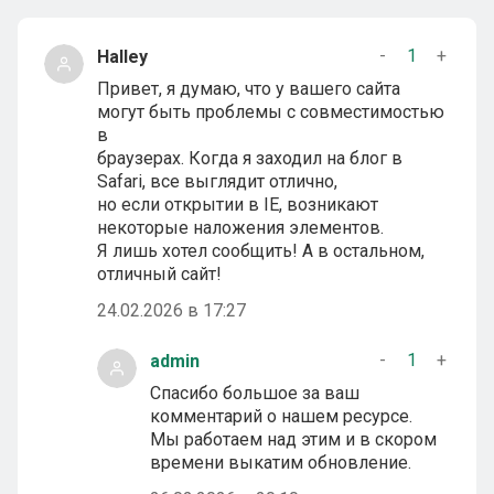
-
1
+
Halley
Привет, я думаю, что у вашего сайта
могут быть проблемы с совместимостью
в
браузерах. Когда я заходил на блог в
Safari, все выглядит отлично,
но если открытии в IE, возникают
некоторые наложения элементов.
Я лишь хотел сообщить! А в остальном,
отличный сайт!
24.02.2026 в 17:27
-
1
+
admin
Спасибо большое за ваш
комментарий о нашем ресурсе.
Мы работаем над этим и в скором
времени выкатим обновление.