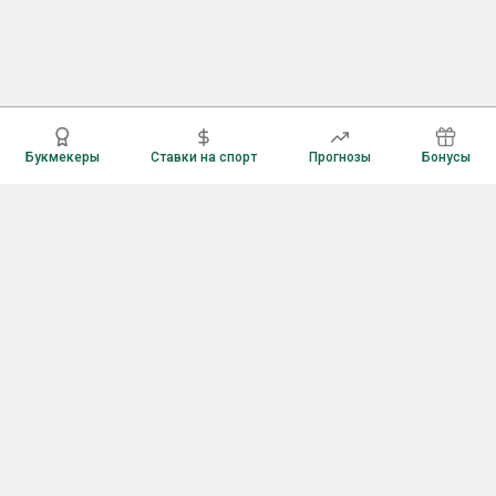
Букмекеры
Ставки на спорт
Прогнозы
Бонусы
Букмекеры
Рейтинг букмекерских контор
Букмекерские конторы России
Букмекеры без верификации
Букмекеры с бонусами