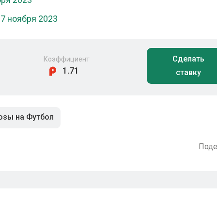
 7 ноября 2023
Сделать
Коэффициент
1.71
ставку
озы на Футбол
Поде