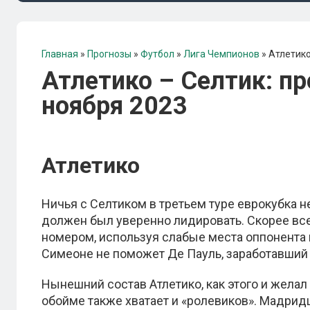
Главная
»
Прогнозы
»
Футбол
»
Лига Чемпионов
»
Атлетико
Атлетико – Селтик: пр
ноября 2023
Атлетико
Ничья с Селтиком в третьем туре еврокубка не
должен был уверенно лидировать. Скорее вс
номером, используя слабые места оппонента
Симеоне не поможет Де Пауль, заработавший г
Нынешний состав Атлетико, как этого и жела
обойме также хватает и «ролевиков». Мадридц