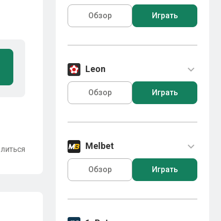
Обзор
Играть
Leon
Обзор
Играть
Melbet
литься
Обзор
Играть