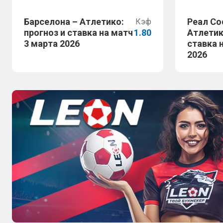
Барселона – Атлетико:
Реал Со
Кэф
прогноз и ставка на матч
1.80
Атлетик
3 марта 2026
ставка 
2026