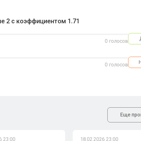
е 2 с коэффициентом 1.71
0
голосов
0
голосов
Еще про
6 23:00
18.02.2026 23:00