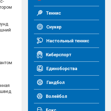
с-
втором
Теннис
мунд
Снукер
ешний
Настольный теннис
Киберспорт
рантом
Единоборства
Гандбол
енная
– швед
Волейбол
Бокс