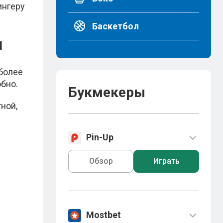
ингеру
Баскетбол
и
 более
бно.
Букмекеры
ной,
Pin-Up
Обзор
Играть
Mostbet