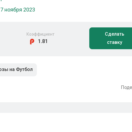
 7 ноября 2023
Сделать
Коэффициент
1.81
ставку
озы на Футбол
Поде