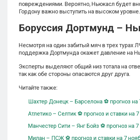
повреждениями. Вероятно, Ньюкасл будет вно
Гордону важно выступить на высоком уровне.
Боруссия Дортмунд – Нь
Несмотря на один забитый мяч в трех турах Л
поддержка Дортмунда окажет давление на Нь
Эксперты выделяют общий низ тотала на отве
так как обе стороны опасаются друг друга.
Читайте также:
Шахтер Донецк – Барселона ⚽ прогноз на 
Атлетико – Селтик ⚽ прогноз и ставки на 
Манчестер Сити – Янг Бойз ⚽ прогноз на 7
Милан – ПСЖ ⚽ прогноз и ставки на 7 ноя