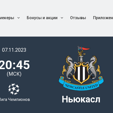
мекеры
Бонусы и акции
Отзывы
Приложен
07.11.2023
20:45
(МСК)
Ньюкасл
Лига Чемпионов