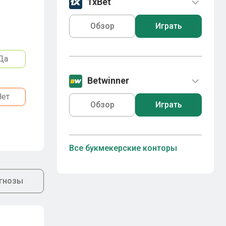
1xBet
Обзор
Играть
Да
Betwinner
Нет
Обзор
Играть
Все букмекерские конторы
гнозы