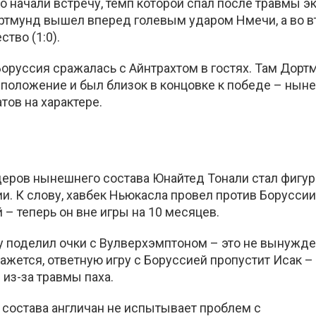
 начали встречу, темп которой спал после травмы эк
ртмунд вышел вперед голевым ударом Нмечи, а во 
тво (1:0).
оруссия сражалась с Айнтрахтом в гостях. Там Дорт
е положение и был близок в концовке к победе – нын
тов на характере.
деров нынешнего состава Юнайтед Тонали стал фигу
и. К слову, хавбек Ньюкасла провел против Боруссии
 теперь он вне игры на 10 месяцев.
у поделил очки с Вулверхэмптоном – это не вынужд
Кажется, ответную игру с Боруссией пропустит Исак 
 из-за травмы паха.
о состава англичан не испытывает проблем с