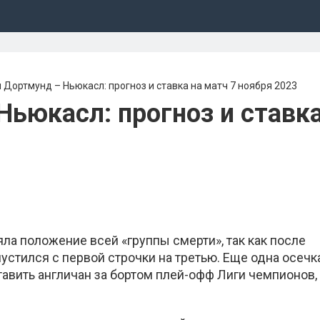
 Дортмунд – Ньюкасл: прогноз и ставка на матч 7 ноября 2023
Ньюкасл: прогноз и ставк
а положение всей «группы смерти», так как после
стился с первой строчки на третью. Еще одна осечк
авить англичан за бортом плей-офф Лиги чемпионов,