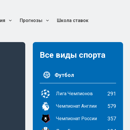
ия
Прогнозы
Школа ставок
Все виды спорта
Футбол
291
Лига Чемпионов
579
Чемпионат Англии
357
Чемпионат России