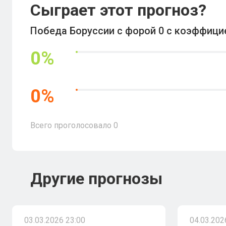
Сыграет этот прогноз?
Победа Боруссии с форой 0 с коэффици
0
%
0
%
Всего проголосовало
0
Другие прогнозы
03.03.2026 23:00
04.03.202