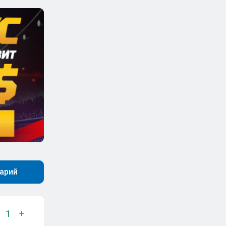
арий
1
+