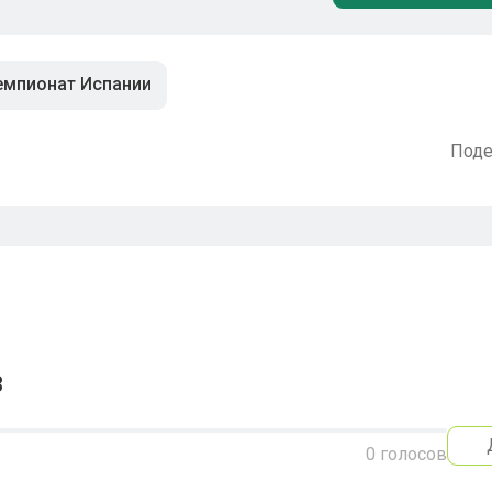
емпионат Испании
Поде
3
0
голосов