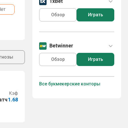
1xBet
Нет
Обзор
Играть
Betwinner
гнозы
Обзор
Играть
Все букмекерские конторы
Кэф
атч
1.68