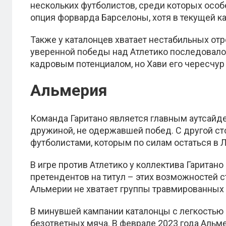
нескольких футболистов, среди которых осо
опция форварда Барселоны, хотя в текущей ка
Также у каталонцев хватает нестабильных отр
уверенной победы над Атлетико последовало
кадровым потенциалом, но Хави его чересчур
Альмерия
Команда Гаритано является главным аутсайд
дружиной, не одержавшей побед. С другой с
футболистами, которым по силам остаться в Л
В игре против Атлетико у коллектива Гаритан
претендентов на титул – этих возможностей с
Альмерии не хватает группы травмированных 
В минувшей кампании каталонцы с легкостью о
безответных мяча. В феврале 2023 года Альм