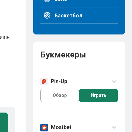
Баскетбол
лишь
Букмекеры
Pin-Up
Обзор
Играть
Mostbet