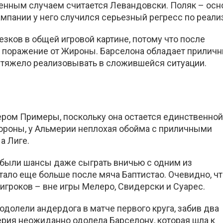
бенным случаем считается Левандовски. Поляк – осн
мпании у него случился серьезный регресс по реали
езков в общей игровой картине, потому что после
 поражение от Жироны. Барселона обладает прилич
 тяжело реализовывать в сложившейся ситуации.
ером Примеры, поскольку она остается единственной
тороны, у Альмерии неплохая обойма с приличными
а Лиге.
о были шансы даже сыграть вничью с одним из
тало еще больше после мяча Баптистао. Очевидно, ч
игроков – вне игры Мелеро, Свидерски и Суарес.
долели андердога в матче первого круга, забив два
ерия неожиданно одолела Барселону, которая шла к