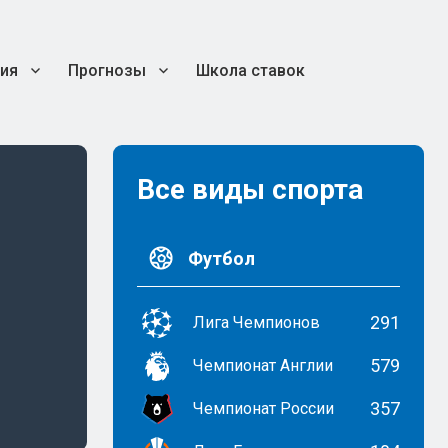
ия
Прогнозы
Школа ставок
Все виды спорта
Футбол
291
Лига Чемпионов
579
Чемпионат Англии
357
Чемпионат России