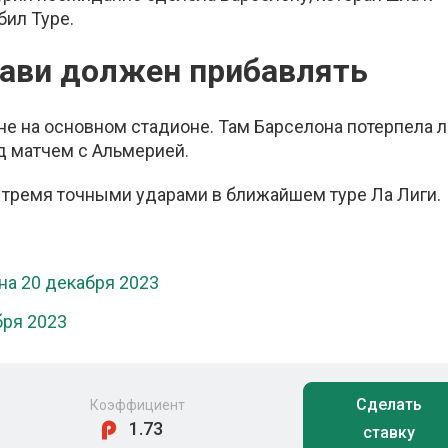
бил Туре.
Хави должен прибавлять
е на основном стадионе. Там Барселона потерпела 
д матчем с Альмерией.
я тремя точными ударами в ближайшем туре Ла Лиги.
на 20 декабря 2023
бря 2023
Сделать
Коэффициент
1.73
ставку