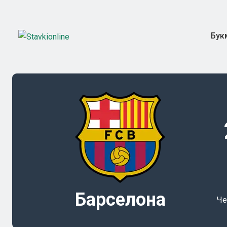
Бук
Барселона
Че