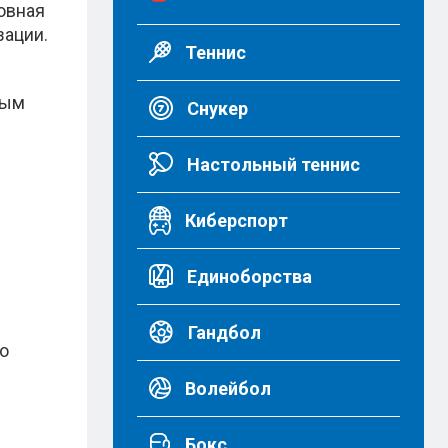
овная
зации.
Теннис
ным
Снукер
Настольный теннис
Киберспорт
Единоборства
Гандбол
то
Волейбол
Бокс