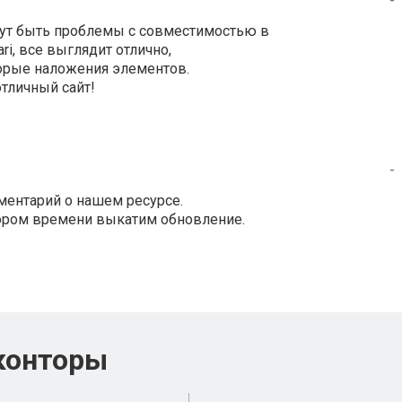
огут быть проблемы с совместимостью в
ari, все выглядит отлично,
торые наложения элементов.
отличный сайт!
-
ментарий о нашем ресурсе.
кором времени выкатим обновление.
конторы