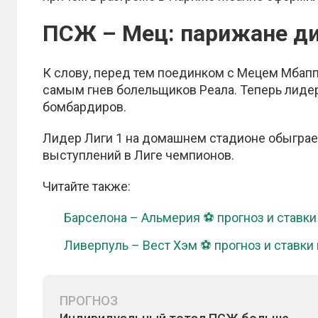
ПСЖ – Мец: парижане д
К слову, перед тем поединком с Мецем Мбапп
самым гнев болельщиков Реала. Теперь лидер
бомбардиров.
Лидер Лиги 1 на домашнем стадионе обыгра
выступлений в Лиге чемпионов.
Читайте также:
Барселона – Альмерия ⚽ прогноз и ставки
Ливерпуль – Вест Хэм ⚽ прогноз и ставки 
ПРОГНОЗ