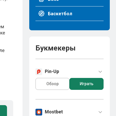
Баскетбол
ем
нке
Букмекеры
ле
Pin-Up
Обзор
Играть
Mostbet