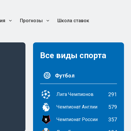
ия
Прогнозы
Школа ставок
Все виды спорта
Футбол
291
Лига Чемпионов
579
Чемпионат Англии
357
Чемпионат России