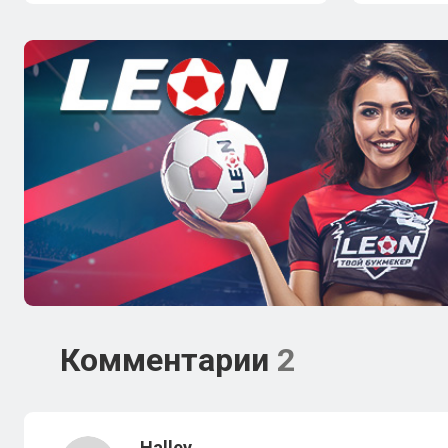
Комментарии
2
Halley