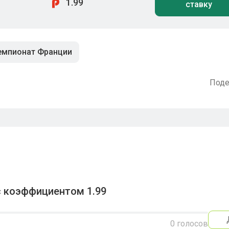
1.99
ставку
емпионат Франции
Поде
 коэффициентом 1.99
0
голосов