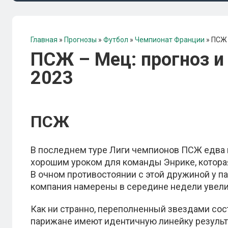
Главная
»
Прогнозы
»
Футбол
»
Чемпионат Франции
»
ПСЖ 
ПСЖ – Мец: прогноз и 
2023
ПСЖ
В последнем туре Лиги чемпионов ПСЖ едва н
хорошим уроком для команды Энрике, котора
В очном противостоянии с этой дружиной у п
компания намерены в середине недели увели
Как ни странно, переполненный звездами сос
парижане имеют идентичную линейку результа