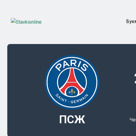
Бук
ПСЖ
Че