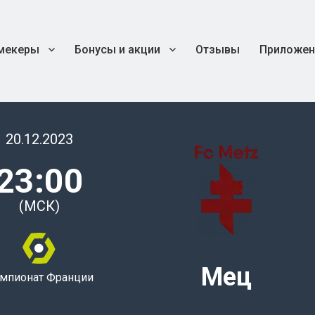
мекеры
Бонусы и акции
Отзывы
Приложен
20.12.2023
23:00
(МСК)
Мец
мпионат Франции