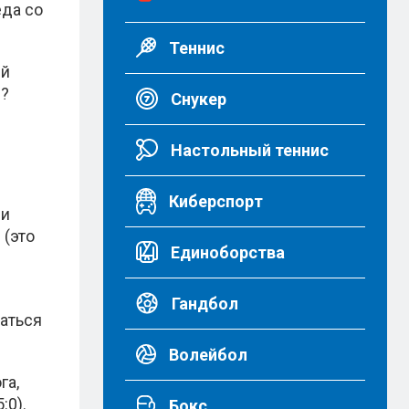
еда со
Теннис
ей
з?
Снукер
Настольный теннис
Киберспорт
 и
 (это
Единоборства
Гандбол
таться
Волейбол
га,
:0).
Бокс