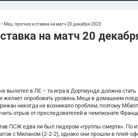
– Мец: прогноз и ставка на матч 20 декабря 2023
ставка на матч 20 декабр
е вылетел в ЛЕ – та игра в Дортмунде должна стать
я желает опробовать уровень Меца в домашнем поед
арижан никогда не возникало проблем, поэтому Мбапп
чить отрыв от преследователей в чемпионате Франц
тав ПСЖ едва ли был лидером «группы смерти». По и
тов с Миланом (2-2-2), однако они прошли в плей-о