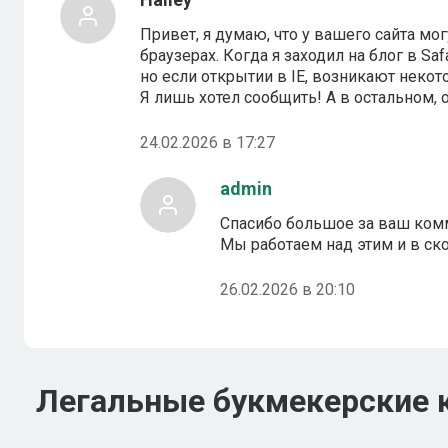
Привет, я думаю, что у вашего сайта м
браузерах. Когда я заходил на блог в Saf
но если открытии в IE, возникают неко
Я лишь хотел сообщить! А в остальном, 
24.02.2026 в 17:27
admin
Спасибо большое за ваш ком
Мы работаем над этим и в с
26.02.2026 в 20:10
Легальные букмекерские 