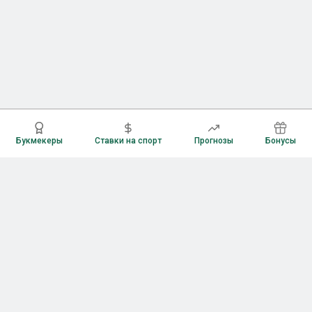
Букмекеры
Ставки на спорт
Прогнозы
Бонусы
Букмекеры
Рейтинг букмекерских контор
Букмекерские конторы России