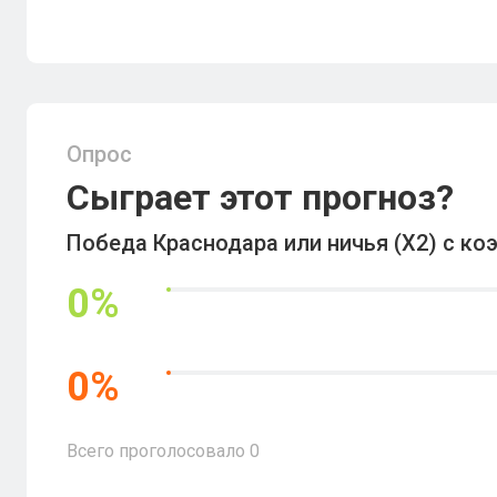
Опрос
Сыграет этот прогноз?
Победа Краснодара или ничья (Х2) с к
0
%
0
%
Всего проголосовало
0