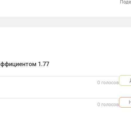
Поде
оэффициентом 1.77
0
голосов
0
голосов