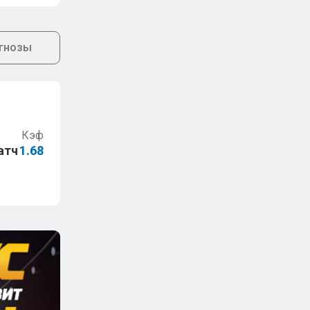
гнозы
Кэф
атч
1.68