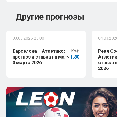
Другие прогнозы
03.03.2026 23:00
04.03.202
Барселона – Атлетико:
Реал Со
Кэф
прогноз и ставка на матч
1.80
Атлетик
3 марта 2026
ставка 
2026