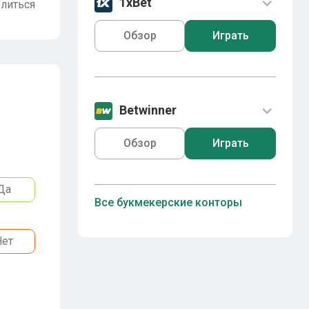
1xBet
литься
Обзор
Играть
Betwinner
Обзор
Играть
Да
Все букмекерские конторы
Нет