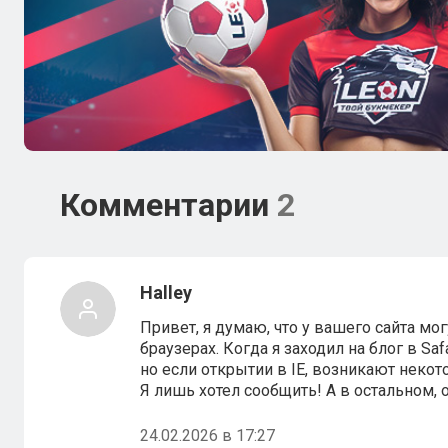
Комментарии
2
Halley
Привет, я думаю, что у вашего сайта м
браузерах. Когда я заходил на блог в Saf
но если открытии в IE, возникают неко
Я лишь хотел сообщить! А в остальном, 
24.02.2026 в 17:27