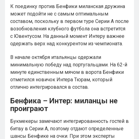
К поединку против Бенфики миланская дружина
может подойти не с самым оптимальным
составом, поскольку в первом туре Серии А после
возобновления клубного футбола она встретится
с Ювентусом. На данный момент Интеру важнее
одержать верх над конкурентом из чемпионата.
В начале октября итальянцы одержали
минимальную победу над португальцами. На 62-й
минуте единственным мячом в ворота Бенфики
отметился новичок Интера Тюрам, который
отлично интегрировался в состав.
Бенфика – Интер: миланцы не
проиграют
Букмекеры замечают интегрированность гостей в
битву в Серии А, поэтому отдают определенные
шансы Бенфике на очки. При этом эксперты