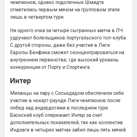
чемпионов, однако подопечные Шмидта
отметились первым мячом на групповом этапе
лишь в четвертом туре.
Ни одного очка за четыре сыгранных матча в ЛЧ
удручают болельщиков португальского топ-клуба.
С другой стороны, даже без участия в Лиги
Европы Бенфика сможет сконцентрироваться на
внутреннем первенстве, где высокий уровень
конкуренции от Порту и Спортинга.
Интер
Миланцы на пару с Сосьедадом обеспечили себе
участие в нокаут-раунде Лиги чемпионов после
побед над андердогами в последнем туре.
Баскский клуб опережает Интер за счет
дополнительных показателей, так как коллектив
Индзаги в четырех матчах забил лишь пять мячей.