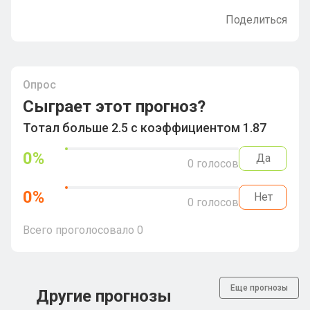
Поделиться
Опрос
Сыграет этот прогноз?
Тотал больше 2.5 с коэффициентом 1.87
0
%
Да
0
голосов
0
%
Нет
0
голосов
Всего проголосовало
0
Еще прогнозы
Другие прогнозы