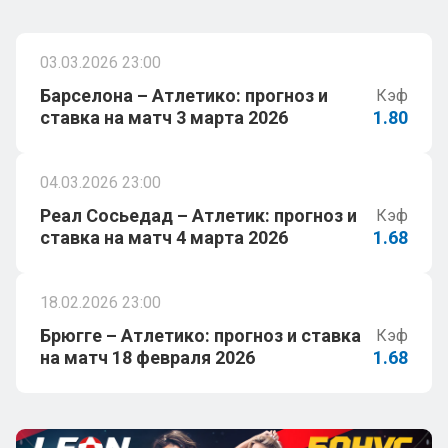
03.03.2026 23:00
Барселона – Атлетико: прогноз и
Кэф
ставка на матч 3 марта 2026
1.80
04.03.2026 23:00
Реал Сосьедад – Атлетик: прогноз и
Кэф
ставка на матч 4 марта 2026
1.68
18.02.2026 23:00
Брюгге – Атлетико: прогноз и ставка
Кэф
на матч 18 февраля 2026
1.68