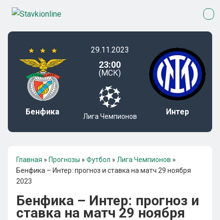
29.11.2023
23:00
(МСК)
Бенфика
Интер
Лига Чемпионов
Главная
»
Прогнозы
»
Футбол
»
Лига Чемпионов
»
Бенфика – Интер: прогноз и ставка на матч 29 ноября
2023
Бенфика – Интер: прогноз и
ставка на матч 29 ноября