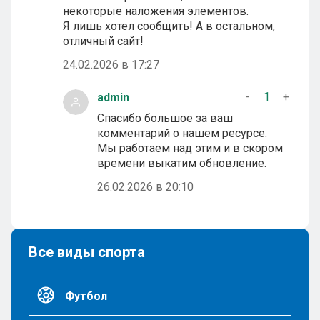
некоторые наложения элементов.
Я лишь хотел сообщить! А в остальном,
отличный сайт!
24.02.2026 в 17:27
-
1
+
admin
Спасибо большое за ваш
комментарий о нашем ресурсе.
Мы работаем над этим и в скором
времени выкатим обновление.
26.02.2026 в 20:10
Все виды спорта
Футбол