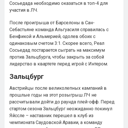
Сосьедада необходимо оказаться в топ-4 для
участия в ЛЧ.
После проигрыша от Барселоны в Сан-
Себастьяне команда Альгуасиля справилась с
Бенфикой и Альмерией, одолев обоих с
одинаковым счетом 3:1. Скорее всего, Реал
Сосьедад постарается сыграть на максимум
против Зальцбурга, чтобы закрыть за собой
лидерство в квартете перед игрой с Интером.
Зальцбург
Австрийцы после великолепных кампаний в
прошлые годы на этот розыгрыш ЛЧ не
рассчитывали дойти до раунда плей-офф. Перед
стартом сезона Зальцбург неожиданно покинул
Яйссле – наставник перешел в клуб из
чемпионата Саудовской Аравии, а команду