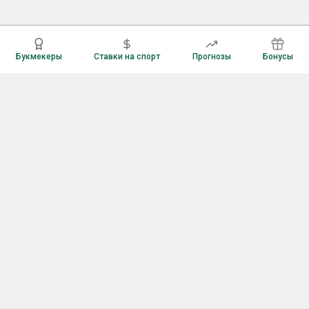
Букмекеры
Ставки на спорт
Прогнозы
Бонусы
Букмекеры
Рейтинг букмекерских контор
Букмекерские конторы России
Букмекеры без верификации
Букмекеры с бонусами
Все приложения букмекеров
Букмекеры с Андроид