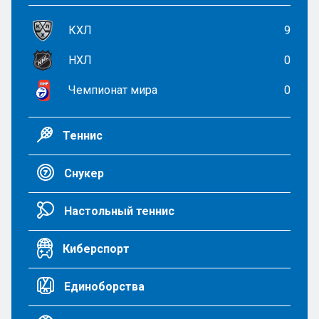
КХЛ
9
НХЛ
0
Чемпионат мира
0
Теннис
Снукер
Настольный теннис
Киберспорт
Единоборства