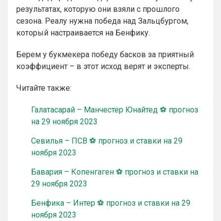
результатах, которую они взяли с прошлого
сезона. Реалу нужна победа над Зальцбургом,
который настраивается на Бенфику.
Берем у букмекера победу басков за приятный
коэффициент – в этот исход верят и эксперты.
Читайте также:
Галатасарай – Манчестер Юнайтед ⚽ прогноз
на 29 ноября 2023
Севилья – ПСВ ⚽ прогноз и ставки на 29
ноября 2023
Бавария – Копенгаген ⚽ прогноз и ставки на
29 ноября 2023
Бенфика – Интер ⚽ прогноз и ставки на 29
ноября 2023