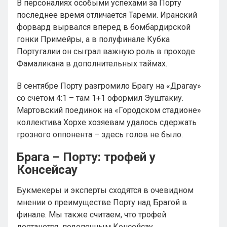
В персоналиях особыми успехами за Порту
последнее время отличается Тареми. Иранский
форвард вырвался вперед в бомбардирской
гонки Примейры, а в полуфинале Кубка
Португалии он сыграл важную роль в проходе
Фамаликана в дополнительных таймах.
В сентябре Порту разгромило Брагу на «Драгау»
со счетом 4:1 – там 1+1 оформил Эуштакиу.
Мартовский поединок на «Городском стадионе»
коллектива Хорхе хозяевам удалось сдержать
грозного оппонента – здесь голов не было.
Брага – Порту: трофей у
Консейсау
Букмекеры и эксперты сходятся в очевидном
мнении о преимуществе Порту над Брагой в
финале. Мы также считаем, что трофей
достанется подопечным Консейсау.