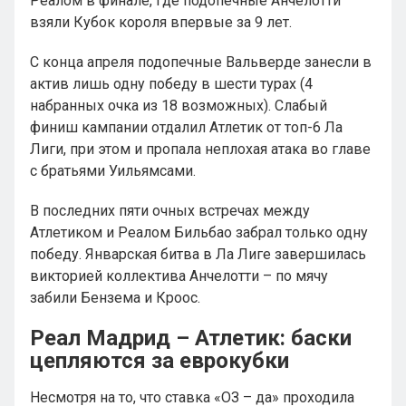
Реалом в финале, где подопечные Анчелотти
взяли Кубок короля впервые за 9 лет.
С конца апреля подопечные Вальверде занесли в
актив лишь одну победу в шести турах (4
набранных очка из 18 возможных). Слабый
финиш кампании отдалил Атлетик от топ-6 Ла
Лиги, при этом и пропала неплохая атака во главе
с братьями Уильямсами.
В последних пяти очных встречах между
Атлетиком и Реалом Бильбао забрал только одну
победу. Январская битва в Ла Лиге завершилась
викторией коллектива Анчелотти – по мячу
забили Бензема и Кроос.
Реал Мадрид – Атлетик: баски
цепляются за еврокубки
Несмотря на то, что ставка «ОЗ – да» проходила