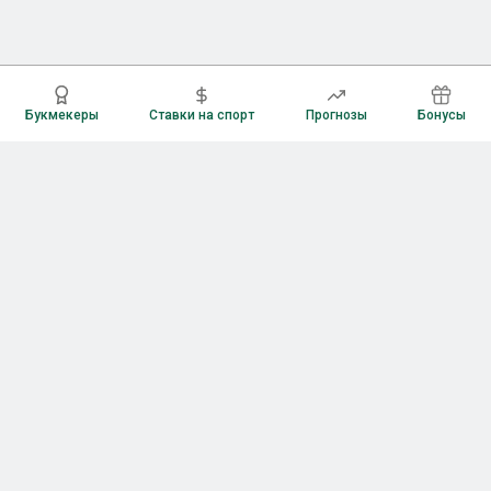
Букмекеры
Ставки на спорт
Прогнозы
Бонусы
Букмекеры
Рейтинг букмекерских контор
Букмекерские конторы России
Букмекеры без верификации
Букмекеры с бонусами
Все приложения букмекеров