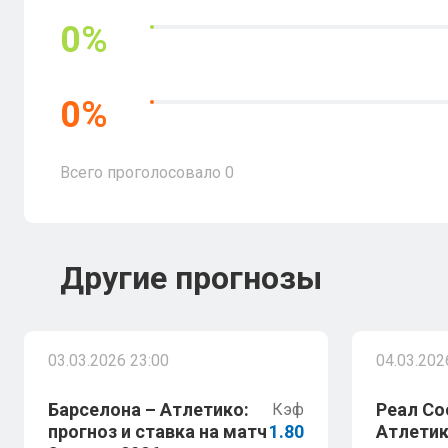
0
%
0
%
Всего проголосовало
0
Другие прогнозы
03.03.2026 23:00
04.03.202
Барселона – Атлетико:
Реал Со
Кэф
прогноз и ставка на матч
1.80
Атлетик