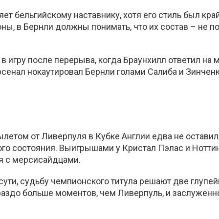
яет бельгийскому наставнику, хотя его стиль был кра
ы, в Бернли должны понимать, что их состав – не п
 в игру после перерыва, когда Браунхилл ответил на 
рсенал нокаутировал Бернли голами Салиба и Зинчен
летом от Ливерпуля в Кубке Англии едва не оставил
ого состояния. Выигрышами у Кристал Пэлас и Нотти
ся с мерсисайдцами.
о сути, судьбу чемпионского титула решают две глупе
раздо больше моментов, чем Ливерпуль, и заслуженн