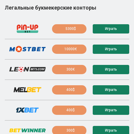
Легальные букмекерские конторы
5300$
Играть
10000€
Играть
300€
Играть
400$
Играть
400$
Играть
300$
Играть