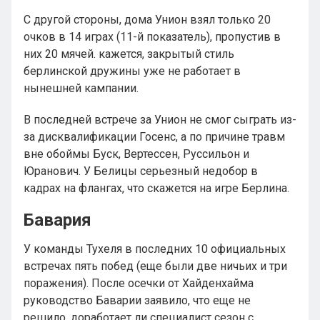
С другой стороны, дома Унион взял только 20
очков в 14 играх (11-й показатель), пропустив в
них 20 мячей. кажется, закрытый стиль
берлинской дружины уже не работает в
нынешней кампании.
В последней встрече за Унион не смог сыграть из-
за дисквалификации Госенс, а по причине травм
вне обоймы Буск, Вертессен, Руссильон и
Юранович. У Белицы серьезный недобор в
кадрах на флангах, что скажется на игре Берлина.
Бавария
У команды Тухеля в последних 10 официальных
встречах пять побед (еще были две ничьих и три
поражения). После осечки от Хайденхайма
руководство Баварии заявило, что еще не
решило, доработает ли специалист сезон с