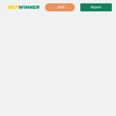
300$
Играть