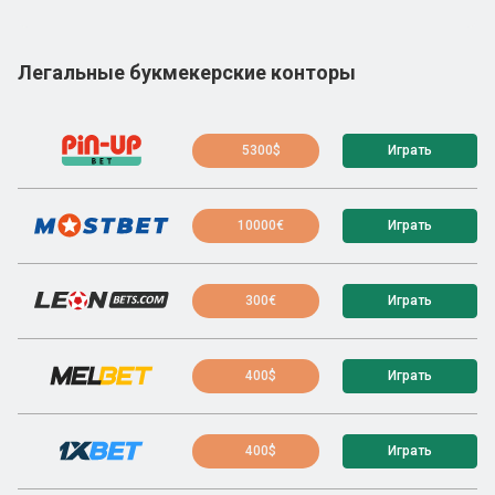
Легальные букмекерские конторы
5300$
Играть
10000€
Играть
300€
Играть
400$
Играть
400$
Играть