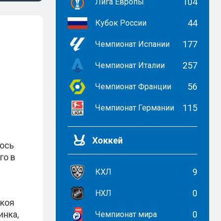
104
Лига Европы
44
Кубок России
177
Чемпионат Испании
257
Чемпионат Италии
56
Чемпионат Франции
115
Чемпионат Германии
Хоккей
лось
го в
9
КХЛ
0
НХЛ
окоя
инка,
0
Чемпионат мира