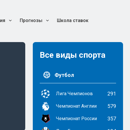
ия
Прогнозы
Школа ставок
Все виды спорта
Футбол
291
Лига Чемпионов
579
Чемпионат Англии
357
Чемпионат России