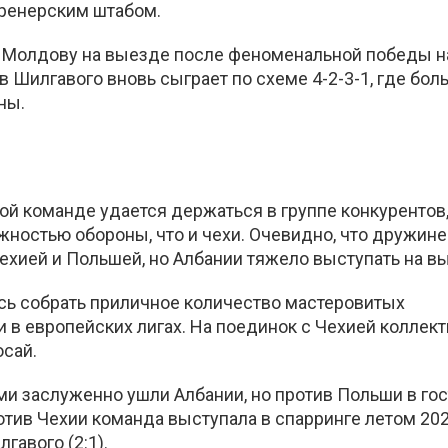
тренерским штабом.
ть Молдову на выезде после феноменальной победы 
в Шилгавого вновь сыграет по схеме 4-2-3-1, где бол
ны.
й команде удается держаться в группе конкурентов,
жностью обороны, что и чехи. Очевидно, что дружине
Чехией и Польшей, но Албании тяжело выступать на в
сь собрать приличное количество мастеровитых
 в европейских лигах. На поединок с Чехией коллект
юсай.
и заслуженно ушли Албании, но против Польши в гос
отив Чехии команда выступала в спарринге летом 20
авого (2:1).