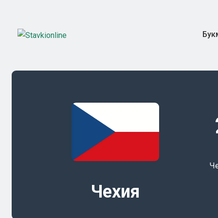
Бук
Ч
Чехия