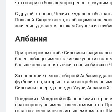
что говорит о большом прогрессе с текущим 
С другой стороны, Чехии не удалось обыгра
Польшей. Скорее всего, с албанцами коллекти
значение уделяется рывкам Соучека из глуби
Албания
При тренерском штабе Сильвиньо национально
более албанцы имеют такие же успехи с наде
больше нельзя терять очки в очных битвах с 
За последние сезоны сборной Албании удало
футболистов, которые стали востребованными
Сильвиньо вперед поведут Узуни, Аслани и Х
Поединки с Молдовой и Фарерскими островам
она попросту не имела голевых моментов. Пр
года: он завершился выигрышем команды Шилг