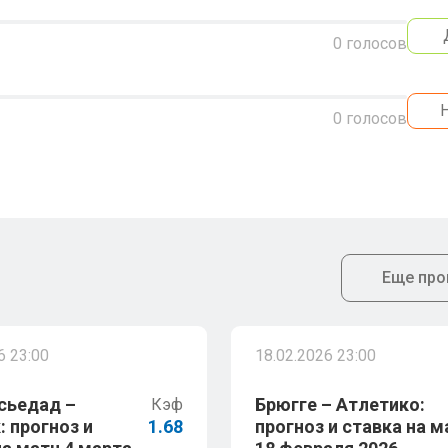
0
голосов
0
голосов
Еще про
6 23:00
18.02.2026 23:00
сьедад –
Брюгге – Атлетико:
Кэф
: прогноз и
1.68
прогноз и ставка на м