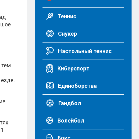
Теннис
над
ьшое
Снукер
Настольный теннис
 тем
Киберспорт
ыезде.
Единоборства
ив
Гандбол
Волейбол
тях
21
Бокс