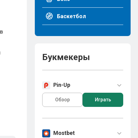
Баскетбол
 в
й
Букмекеры
Pin-Up
Обзор
Играть
Mostbet