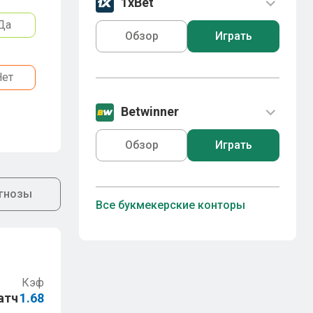
1xBet
Да
Обзор
Играть
Нет
Betwinner
Обзор
Играть
гнозы
Все букмекерские конторы
Кэф
атч
1.68