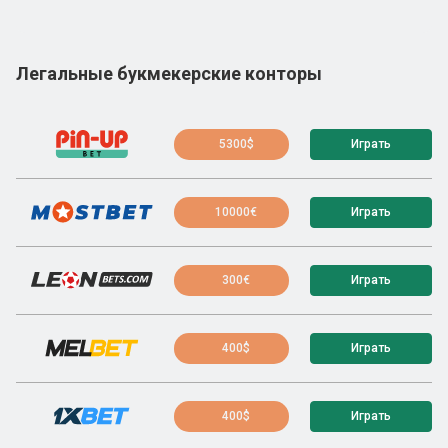
Легальные букмекерские конторы
5300$
Играть
10000€
Играть
300€
Играть
400$
Играть
400$
Играть