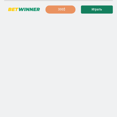
300$
Играть