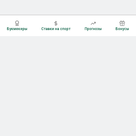
Букмекеры
Ставки на спорт
Прогнозы
Бонусы
Букмекеры
Рейтинг букмекерских контор
Букмекерские конторы России
Букмекеры без верификации
Букмекеры с бонусами
Все приложения букмекеров