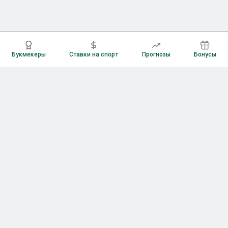
Букмекеры
Ставки на спорт
Прогнозы
Бонусы
Букмекеры
Рейтинг букмекерских контор
Букмекерские конторы России
Букмекеры без верификации
Букмекеры с бонусами
Все приложения букмекеров