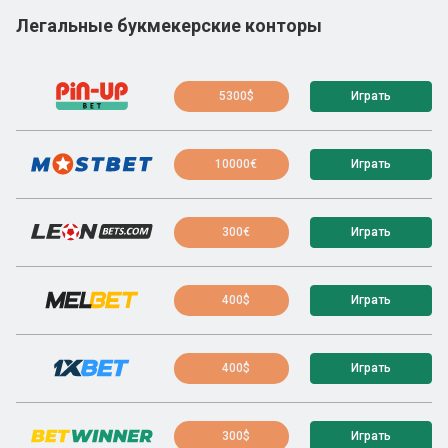
Легальные букмекерские конторы
5300$
Играть
10000€
Играть
300€
Играть
400$
Играть
400$
Играть
300$
Играть