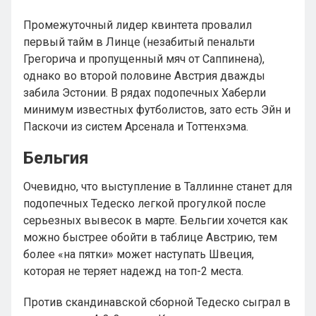
Промежуточный лидер квинтета провалил
первый тайм в Линце (незабитый пенальти
Грегорича и пропущенный мяч от Саппинена),
однако во второй половине Австрия дважды
забила Эстонии. В рядах подопечных Хаберли
минимум известных футболистов, зато есть Эйн и
Паскочи из систем Арсенала и Тоттенхэма.
Бельгия
Очевидно, что выступление в Таллинне станет для
подопечных Тедеско легкой прогулкой после
серьезных вывесок в марте. Бельгии хочется как
можно быстрее обойти в таблице Австрию, тем
более «на пятки» может наступать Швеция,
которая не теряет надежд на топ-2 места.
Против скандинавской сборной Тедеско сыграл в