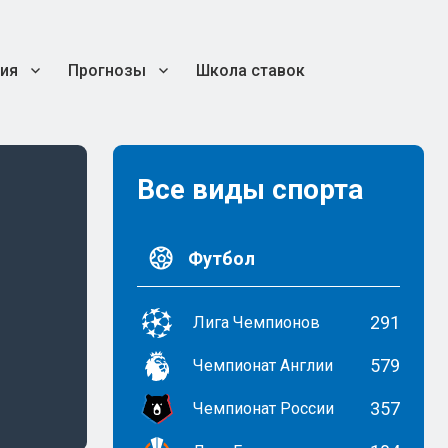
ия
Прогнозы
Школа ставок
Все виды спорта
Футбол
291
Лига Чемпионов
579
Чемпионат Англии
357
Чемпионат России