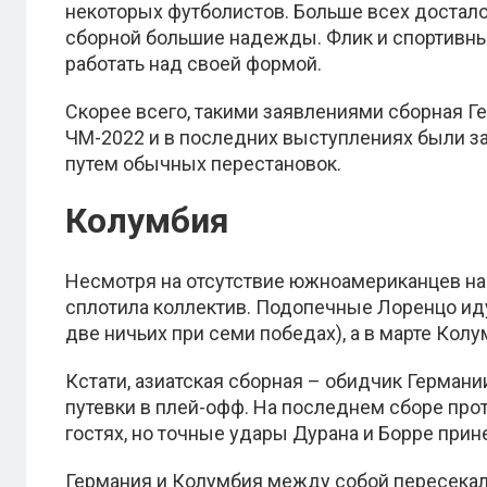
некоторых футболистов. Больше всех достало
сборной большие надежды. Флик и спортивны
работать над своей формой.
Скорее всего, такими заявлениями сборная Г
ЧМ-2022 и в последних выступлениях были з
путем обычных перестановок.
Колумбия
Несмотря на отсутствие южноамериканцев на
сплотила коллектив. Подопечные Лоренцо иду
две ничьих при семи победах), а в марте Кол
Кстати, азиатская сборная – обидчик Герман
путевки в плей-офф. На последнем сборе прот
гостях, но точные удары Дурана и Борре пр
Германия и Колумбия между собой пересекали