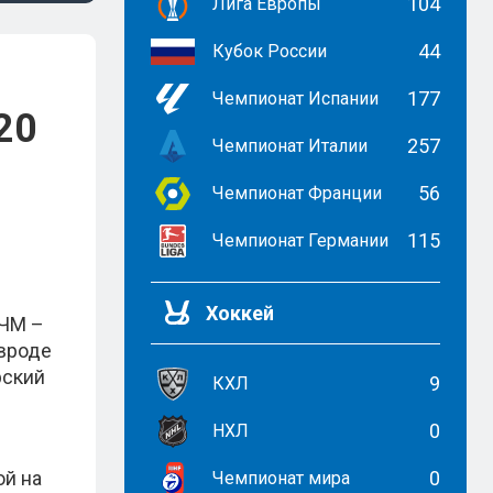
104
Лига Европы
44
Кубок России
177
Чемпионат Испании
20
257
Чемпионат Италии
56
Чемпионат Франции
115
Чемпионат Германии
Хоккей
 ЧМ –
 вроде
рский
9
КХЛ
0
НХЛ
ой на
0
Чемпионат мира