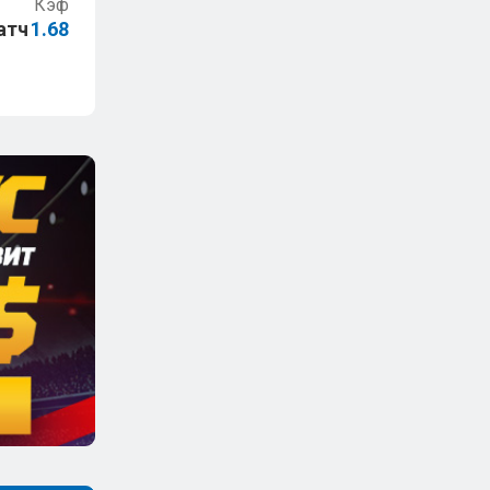
Кэф
атч
1.68