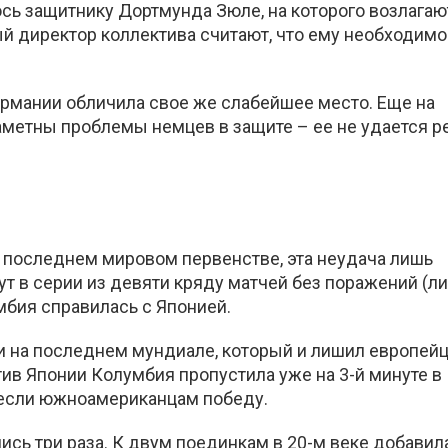
сь защитнику Дортмунда Зюле, на которого возлагаю
й директор коллектива считают, что ему необходимо
ермании обличила свое же слабейшее место. Еще на
аметны проблемы немцев в защите – ее не удается р
 последнем мировом первенстве, эта неудача лишь
т в серии из девяти кряду матчей без поражений (л
умбия справилась с Японией.
ии на последнем мундиале, который и лишил европей
ив Японии Колумбия пропустила уже на 3-й минуте в
инесли южноамериканцам победу.
сь три раза. К двум поединкам в 20-м веке добавил