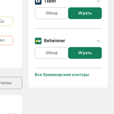
1xBet
Обзор
Играть
Да
Нет
Betwinner
Обзор
Играть
Все букмекерские конторы
гнозы