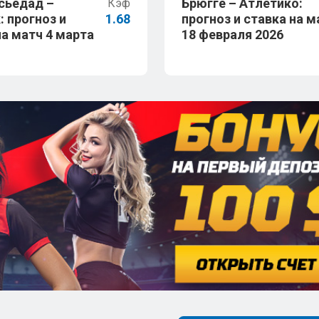
сьедад –
Брюгге – Атлетико:
Кэф
: прогноз и
1.68
прогноз и ставка на м
на матч 4 марта
18 февраля 2026