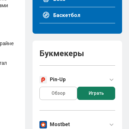
цами
Баскетбол
крайне
Букмекеры
тал
Pin-Up
Обзор
Играть
Mostbet