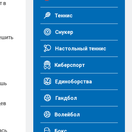
т в
Теннис
Снукер
ешить
Настольный теннис
Киберспорт
Единоборства
ишь
Гандбол
цев
Волейбол
ась
Бокс