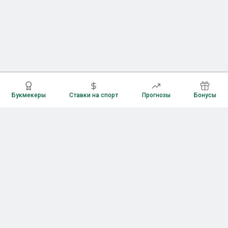
Букмекеры
Ставки на спорт
Прогнозы
Бонусы
Букмекеры
Рейтинг букмекерских контор
Букмекерские конторы России