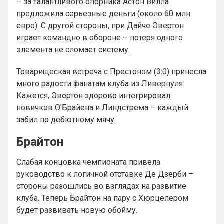
– за талантливого опорника Астон Вилла
предложила серьезные деньги (около 60 млн
евро). С другой стороны, при Дайче Эвертон
играет командно в обороне – потеря одного
элемента не сломает систему.
Товарищеская встреча с Престоном (3:0) принесла
много радости фанатам клуба из Ливерпуля.
Кажется, Эвертон здорово интегрировал
новичков О′Брайена и Линдстрема – каждый
забил по дебютному мячу.
Брайтон
Слабая концовка чемпионата привела
руководство к логичной отставке Де Дзерби –
стороны разошлись во взглядах на развитие
клуба. Теперь Брайтон на пару с Хюрцелером
будет развивать новую обойму.