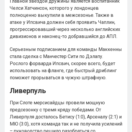
Главной звездой дружины является воспитанник
Челси Хатчинсон, которого у лондонцев
полноценно выкупили в межсезонье. Также в
атаке у Ипсвича должен себя проявить Чаплин,
прогрессировавший через несколько английских
дивизионов и наконец-то добравшийся до АПЛ.
Серьезным подписанием для команды Маккенны
стала сделка с Манчестер Сити по Дэлапу.
Рослого форварда Ипсвич, скорее всего, будет
использовать на фланге, где быстрый дриблинг
поможет прорываться в чужую штрафную.
Ливерпуль
При Слоте мерсисайдцы провели мощную
предсезонку с тремя кряду победами. От
Ливерпуля досталось Бетису (1:0), Арсеналу (2:1) и
МЮ (3:0), хотя команда так и не получила усилений
– руководство решило разобраться со