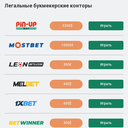
Легальные букмекерские конторы
5300$
Играть
10000€
Играть
300€
Играть
400$
Играть
400$
Играть
300$
Играть