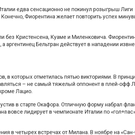
Италии едва сенсационно не покинул розыгрыш Лиги
). Конечно, Фиорентина желает повторить успех мину
 без Кристенсена, Куаме и Миленковича. Фиоренти
, а аргентинец Бельтран действует в нападении извне
в, в которых отметилась пятью викториями. В принци
вляться – не самый тяжелый оппонент в плей-офф Л
кроме Лацио.
устив в старте Окафора. Отличную форму набрал фла
а вовсе лидирует в чемпионате Италии по «гол+пас»
ния в четырех встречах от Милана. В ноябре на «Сан