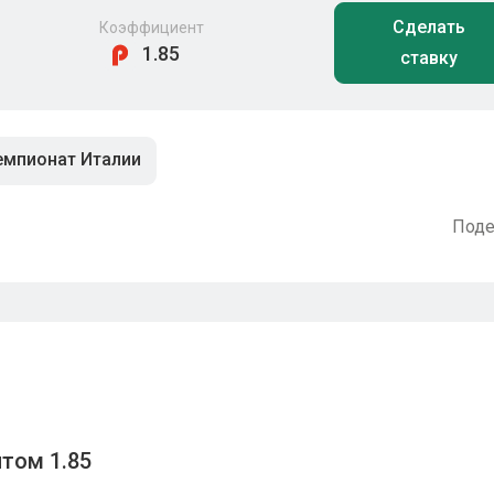
Сделать
Коэффициент
1.85
ставку
емпионат Италии
Поде
том 1.85