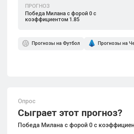
ПРОГНОЗ
Победа Милана с форой 0 с
коэффициентом 1.85
Прогнозы на Футбол
Прогнозы на Ч
Опрос
Сыграет этот прогноз?
Победа Милана с форой 0 с коэффициен