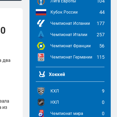
104
Лига Европы
44
Кубок России
177
Чемпионат Испании
30
257
Чемпионат Италии
56
Чемпионат Франции
115
Чемпионат Германии
а два
Хоккей
9
КХЛ
вала
0
НХЛ
а из
0
Чемпионат мира