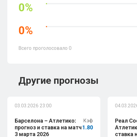
0
%
0
%
Всего проголосовало
0
Другие прогнозы
03.03.2026 23:00
04.03.202
Барселона – Атлетико:
Реал Со
Кэф
прогноз и ставка на матч
1.80
Атлетик
3 марта 2026
ставка 