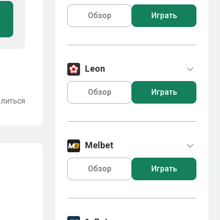
Обзор
Играть
Leon
Обзор
Играть
литься
Melbet
Обзор
Играть