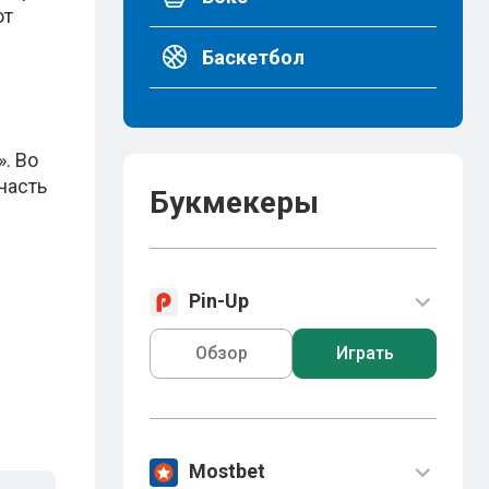
от
Баскетбол
. Во
часть
Букмекеры
Pin-Up
Обзор
Играть
Mostbet