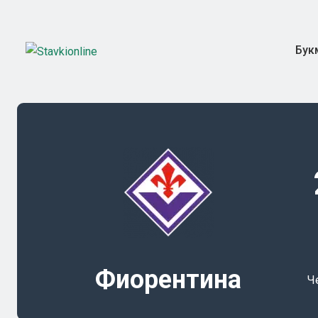
Бук
Фиорентина
Ч