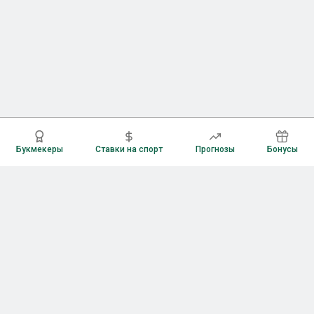
Букмекеры
Ставки на спорт
Прогнозы
Бонусы
Букмекеры
Рейтинг букмекерских контор
Букмекерские конторы России