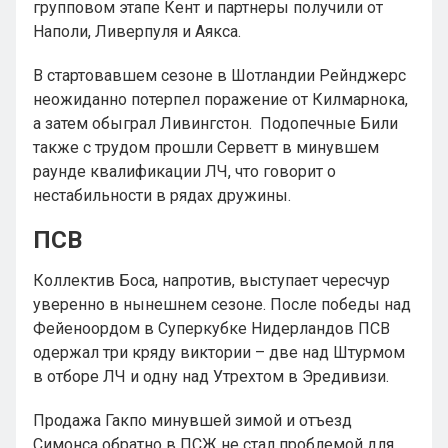
групповом этапе Кент и партнеры получили от
Наполи, Ливерпуля и Аякса.
В стартовавшем сезоне в Шотландии Рейнджерс
неожиданно потерпел поражение от Килмарнока,
а затем обыграл Ливингстон. Подопечные Били
также с трудом прошли Серветт в минувшем
раунде квалификации ЛЧ, что говорит о
нестабильности в рядах дружины.
ПСВ
Коллектив Боса, напротив, выступает чересчур
уверенно в нынешнем сезоне. После победы над
Фейеноордом в Суперкубке Нидерландов ПСВ
одержал три кряду виктории – две над Штурмом
в отборе ЛЧ и одну над Утрехтом в Эредивизи.
Продажа Гакпо минувшей зимой и отъезд
Симонса обратно в ПСЖ не стал проблемой для