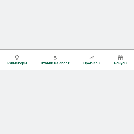
Букмекеры
Ставки на спорт
Прогнозы
Бонусы
Букмекеры
Рейтинг букмекерских контор
Букмекерские конторы России