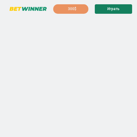
300$
Играть