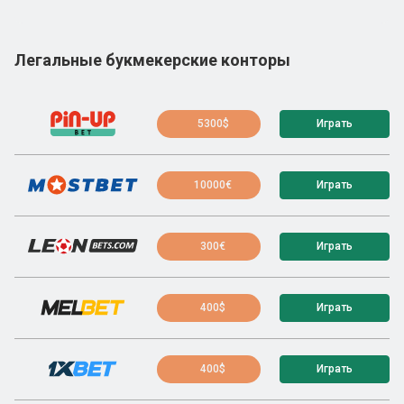
Легальные букмекерские конторы
5300$
Играть
10000€
Играть
300€
Играть
400$
Играть
400$
Играть