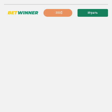
300$
Играть