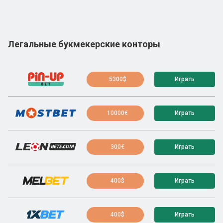
Легальные букмекерские конторы
5300$
Играть
10000€
Играть
300€
Играть
400$
Играть
400$
Играть