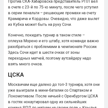
Против СКА-Хабаровска представитель РПЛ вел
в счете с 23-й по 75-ю минуту, после чего уступил
в серии пенальти – решающие промахи на счету
Крамарича и Кордовы. Очевидно, что даже вылет
из Кубка может быть на руку Сочи.
Конечно, покидать турнир в таком стиле –
оплеуха Морено и его штабу, хотя команде важно
разобраться с проблемами в чемпионате России.
Здесь Сочи идет в шести очках от зоны
переходных матчей, поэтому аутсайдеру надо
взять много очков.
ЦСКА
Москвичам еще далеко до топ-3 турнира, хотя они
уже выиграли в мини-баталии со Спартаком и
Локомотивом. После ничьей с Оренбургом ЦСКА
в гостях нокаутировал одну из сильнейших
команд РПЛ по матчам на своем поле – Крылья