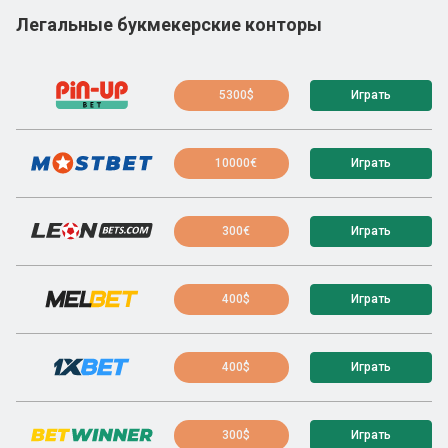
Легальные букмекерские конторы
5300$
Играть
10000€
Играть
300€
Играть
400$
Играть
400$
Играть
300$
Играть