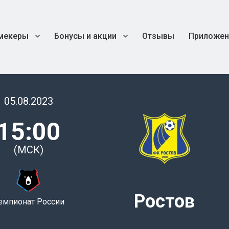
мекеры
Бонусы и акции
Отзывы
Приложен
05.08.2023
15:00
(МСК)
Ростов
емпионат России