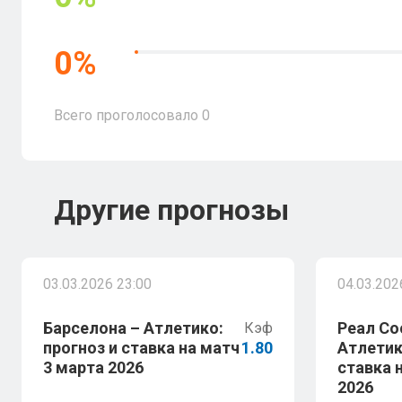
0
%
Всего проголосовало
0
Другие прогнозы
03.03.2026 23:00
04.03.202
Барселона – Атлетико:
Реал Со
Кэф
прогноз и ставка на матч
1.80
Атлетик
3 марта 2026
ставка 
2026