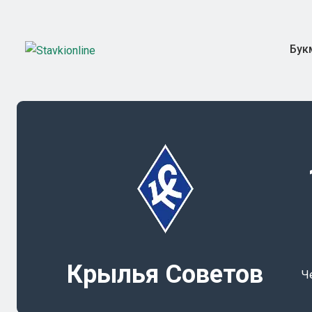
Бук
Крылья Советов
Ч