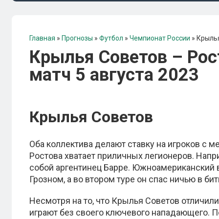
Главная
»
Прогнозы
»
Футбол
»
Чемпионат России
»
Крылья
Крылья Советов – Рост
матч 5 августа 2023
Крылья Советов
Оба коллектива делают ставку на игроков с м
Ростова хватает приличных легионеров. Напр
собой аргентинец Барре. Южноамериканский 
Грозном, а во втором туре он спас ничью в б
Несмотря на то, что Крылья Советов отличили
играют без своего ключевого нападающего. П