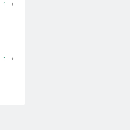
1
+
1
+