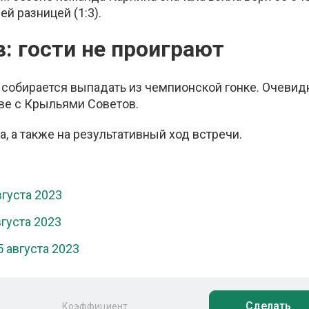
ей разницей (1:3).
: гости не проиграют
 собирается выпадать из чемпионской гонке. Очевидн
тве с Крыльями Советов.
, а также на результативный ход встречи.
вгуста 2023
вгуста 2023
 августа 2023
Сделать
Коэффициент