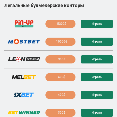
Легальные букмекерские конторы
5300$
Играть
10000€
Играть
300€
Играть
400$
Играть
400$
Играть
300$
Играть