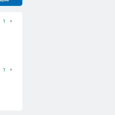
1
+
1
+