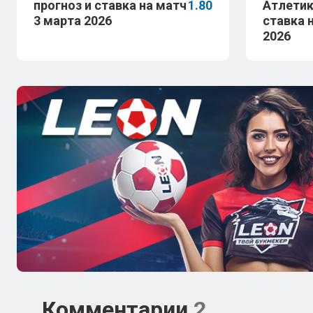
прогноз и ставка на матч
1.80
Атлетик
3 марта 2026
ставка 
2026
Комментарии
2