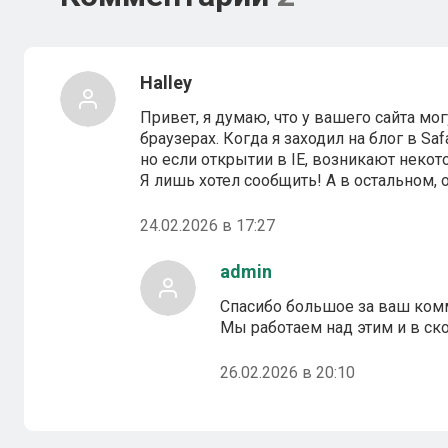
Halley
Привет, я думаю, что у вашего сайта м
браузерах. Когда я заходил на блог в Saf
но если открытии в IE, возникают неко
Я лишь хотел сообщить! А в остальном, 
24.02.2026 в 17:27
admin
Спасибо большое за ваш ком
Мы работаем над этим и в с
26.02.2026 в 20:10