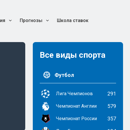
ия
Прогнозы
Школа ставок
Все виды спорта
Футбол
291
Лига Чемпионов
579
Чемпионат Англии
357
Чемпионат России