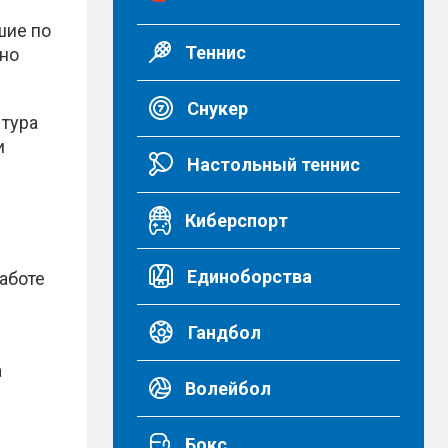
шие по
Теннис
 но
Снукер
 тура
и
Настольный теннис
Киберспорт
Единоборства
работе
Гандбол
а
Волейбол
Бокс