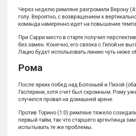
Через неделю римляне разгромили Верону (4:
голу. Вероятно, с возвращением к вертикально
команда намеренно идет на повышение темпа
При Сарри место в старте получил перспектив
без замен. Конечно, его связка с Гилой не в
Лацио будет использовать линию чуть ниже о
Рома
После ярких побед над Болоньей и Пизой (оба
Гасперини, хотя счет был скромным. Рому уже
случился провал на домашней арене.
Против Торино (1:0) римляне тяжело созидали
первый тайм, так что старшего аргентинца за
испытывать те же проблемы.