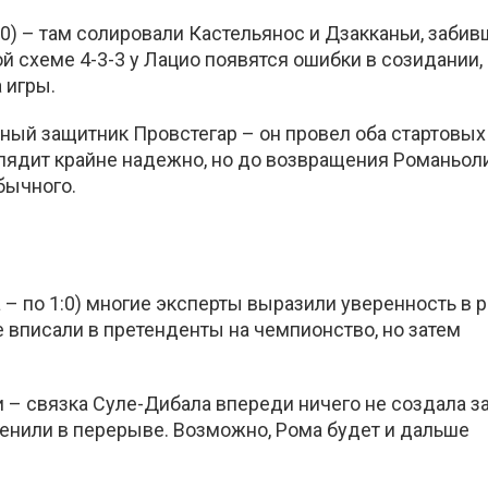
0) – там солировали Кастельянос и Дзакканьи, забив
й схеме 4-3-3 у Лацио появятся ошибки в созидании,
 игры.
ный защитник Провстегар – он провел оба стартовых
ыглядит крайне надежно, но до возвращения Романьол
бычного.
 – по 1:0) многие эксперты выразили уверенность в 
 вписали в претенденты на чемпионство, но затем
 – связка Суле-Дибала впереди ничего не создала з
менили в перерыве. Возможно, Рома будет и дальше