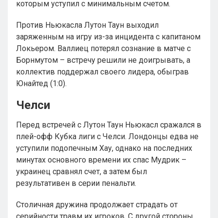
которым уступил с минимальным счетом.
Против Ньюкасла Лутон Таун выходил
заряженным на игру из-за инцидента с капитаном
Локьером. Валлиец потерял сознание в матче с
Борнмутом – встречу решили не доигрывать, а
коллектив поддержал своего лидера, обыграв
Юнайтед (1:0).
Челси
Перед встречей с Лутон Таун Ньюкасл сражался в
плей-офф Кубка лиги с Челси. Лондонцы едва не
уступили подопечным Хау, однако на последних
минутах основного времени их спас Мудрик –
украинец сравнял счет, а затем был
результативен в серии пенальти.
Столичная дружина продолжает страдать от
серийности травм их игроков. С другой стороны,