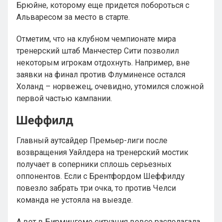
Брюйне, которому еще придется побороться с
Альваресом за место в старте.
Отметим, что на клубном чемпионате мира
тренерский штаб Манчестер Сити позволил
некоторым игрокам отдохнуть. Например, вне
заявки на финал против Флуминенсе остался
Холанд – норвежец, очевидно, утомился сложной
первой частью кампании.
Шеффилд
Главный аутсайдер Премьер-лиги после
возвращения Уайлдера на тренерский мостик
получает в соперники сплошь серьезных
оппонентов. Если с Брентфордом Шеффилду
повезло забрать три очка, то против Челси
команда не устояла на выезде.
А вот в Бирмингеме ситуация вовсе располагала